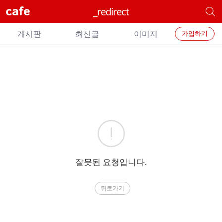
cafe
_redirect
개
별
개
카
게시판
최신글
이미지
가입하기
별
페
검
카
색
페
메
에
뉴
러
잘못된 요청입니다.
뒤로가기