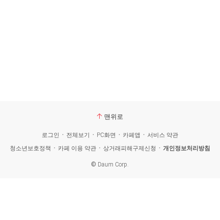
맨위로
로그인
전체보기
PC화면
카페앱
서비스 약관
청소년보호정책
카페 이용 약관
상거래피해구제신청
개인정보처리방침
©
Daum Corp.
카
페
검