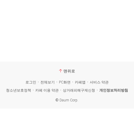
맨위로
로그인
전체보기
PC화면
카페앱
서비스 약관
청소년보호정책
카페 이용 약관
상거래피해구제신청
개인정보처리방침
©
Daum Corp.
카
페
검