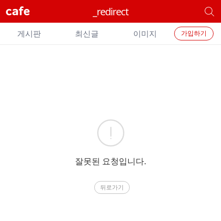
cafe
_redirect
개
별
개
카
게시판
최신글
이미지
가입하기
별
페
검
카
색
페
메
에
뉴
러
잘못된 요청입니다.
뒤로가기