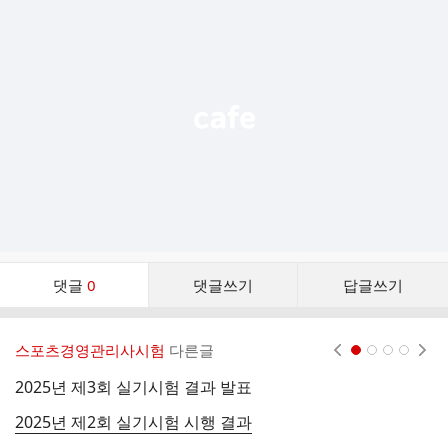
가
기
능
열
기
댓
댓글
0
댓글쓰기
답글쓰기
글
댓
글
스포츠경영관리사시험
다른글
현재페이지 1
2
3
4
리
스
2025년 제3회 실기시험 결과 발표
2
트
2025년 제2회 실기시험 시행 결과
2