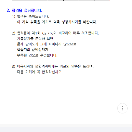
현
재
게
시
글
추