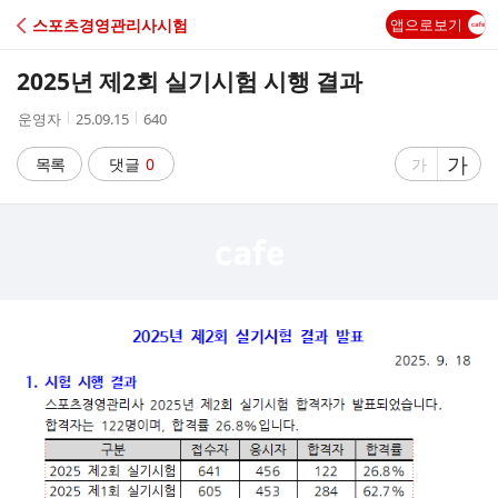
C
스포츠경영관리사시험
앱으로보기
A
2025년 제2회 실기시험 시행 결과
F
작
작
조
운영자
25.09.15
640
성
성
회
E
자
시
수
글
가
글
목록
댓글
0
가
간
자
자
크
크
기
기
크
작
게
게