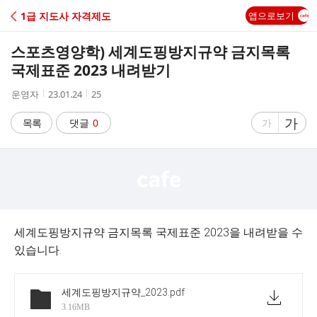
C
1급 지도사 자격제도
앱으로보기
A
스포츠영양학) 세계도핑방지규약 금지목록
F
국제표준 2023 내려받기
작
작
조
운영자
23.01.24
25
E
성
성
회
자
시
수
글
가
글
목록
댓글
0
가
간
자
자
크
크
기
기
크
작
게
게
세계도핑방지규약 금지목록 국제표준 2023을 내려받을 수
있습니다.
세계도핑방지규약_2023
.pdf
3.16MB