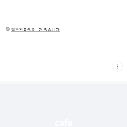
첨부된 파일이
1
개 있습니다.
현
재
게
시
글
추
가
기
능
열
기