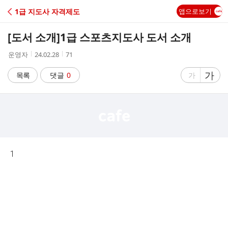
C
1급 지도사 자격제도
앱으로보기
A
[도서 소개]
1급 스포츠지도사 도서 소개
F
작
작
조
운영자
24.02.28
71
성
성
회
E
자
시
수
글
가
글
목록
댓글
0
가
간
자
자
크
크
기
기
크
작
게
게
1