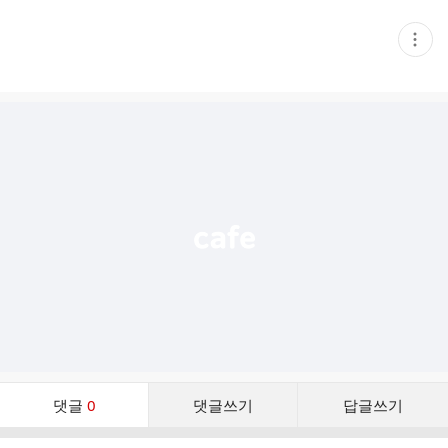
현
재
게
시
글
추
가
기
능
열
기
댓
댓글
0
댓글쓰기
답글쓰기
글
댓