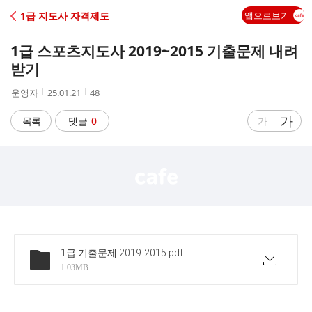
C
1급 지도사 자격제도
앱으로보기
A
1급 스포츠지도사 2019~2015 기출문제 내려
F
받기
작
작
조
운영자
25.01.21
48
E
성
성
회
자
시
수
글
가
글
목록
댓글
0
가
간
자
자
크
크
기
기
크
작
게
게
1급 기출문제 2019-2015
.pdf
1.03MB