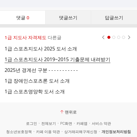
댓
댓글
0
댓글쓰기
답글쓰기
글
댓
글
1급 지도사 자격제도
다른글
현재페이지 1
2
3
4
리
스
1급 스포츠지도사 2025 도서 소개
1
트
1급 스포츠지도사 2019~2015 기출문제 내려받기
2025년 경계선 구분 - - - - - - - - - - -
1급 장애인스포츠론 도서 소개
20
1급 스포츠영양학 도서 소개
1
맨위로
로그인
전체보기
PC화면
카페앱
서비스 약관
청소년보호정책
카페 이용 약관
상거래피해구제신청
개인정보처리방침