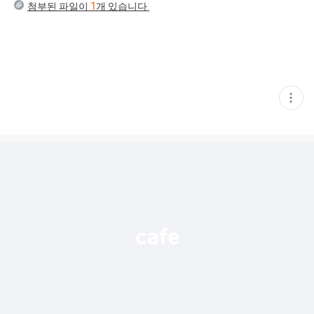
첨부된 파일이
1
개 있습니다.
현
재
게
시
글
추
가
기
능
열
기