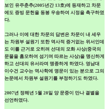
보인 유주춘추
(2005
년간
13
호
)
에 등재하고
차문
에도 증빙 문헌을 동봉
우송하여
시정을 촉구하였
다
.
그러나 이에 대한 차문의 답변은 차문이 내 세우
는 차원부 설원기 또한
역사적 증거없는 위서인데
도 이를 근거로 오히려 선대의 모화 사상
(
중국의
문물을 흠모하여 섬기며 따르는 사상
)
을 맹신하게
하고 선대의 유서라며
맹종하게 하였다
.
영남대
이수건 교수는 역사학에 명문이 있는 분으로 그의
논문에서
차원부
설원기를 부정하기도 하였다
.
2007
년 정해년
5
월
28
일 양 문중이 만나 결별을
선언하였다
.