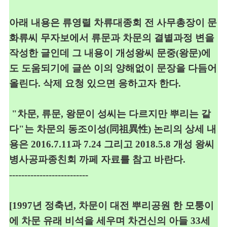
아래 내용은 류영렬 차류대종회 전 사무총장이 문
화류씨 무자보에서 류문과 차문의
결별과정 변을
작성한 글인데 그 내용이 개성왕씨 문중
(
왕문
)
에
도
도움되기에 글쓴 이의 양해없이 문장을 다듬어
올린다
.
삭제 요청 있으면 응하고자 한다
.
"차
문
, 류
문
,
왕문이 성씨는 다르지만 뿌리는 같
다"는 차문의 동조이성
(
同祖異性
)
논리의 상세 내
용은
2016.7.11
과
7.24
그리고
2018.5.8
개성
왕씨
병사공파종친회 까페 자료를 참고 바란다
.
--------------------------
[1997
년 정축년
,
차문이 대전 뿌리공원 한 모퉁이
에 차문 유래
비석을
세우며 차건신
의 아들
33
세