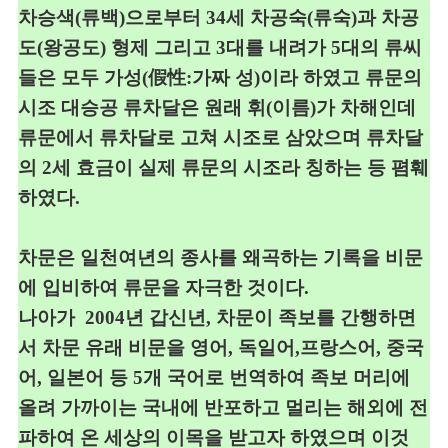
차승색
(
류백
)
으로부터
34
세 차공숙
(
류숙
)
과
차공
도
(
왕공도
)
형제 그리고
3
대를 내려가
5
대의
류씨
들은 모두 가성
(
假性:
가짜 성
)
이라 하였고
류문의
시조 대승공 류차달은 원래 휘(이름)가 차해인데
류문에서
류차달로 고쳐
시조로
삼았으며 류차달
의
2
세 효금이 실제 류문의 시조라 칭하는 등
폄훼
하였다
.
차문은 일천여년의 종사를 왜곡하는 기록을 비문
에 입비하여 류문을 자극
한
것이다
.
나아가
2004
년 갑신년
,
차문이 족보를 간행하면
서 차문 유래 비문을
영어
,
독일어
,
프랑스어
,
중국
어
,
일본어 등
5
개 국어로 번역하여 족보
머리에
올려
가까이는 국내에 반포하고 멀리는 해외에 전
파하여 온 세상의
이목을 받고자 하였으며 이것