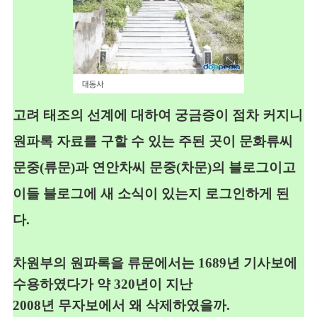
고려 태조의 선계에 대하여 궁금증이 점차 커지니
원파록 자료를 구할 수
있는 주된 곳이 문화류씨
문중
(
류문
)
과 연안차씨 문중
(
차문
)
의 블로그이고
이들 블로그에 새 소식이 있는지 로그인하게 된
다
.
차원부의 원파록을 류문에서는
1689
년 기사보에
수용하였다가
약
320
년이
지난
2008
년 무자보에서 왜 삭제하였을까
.