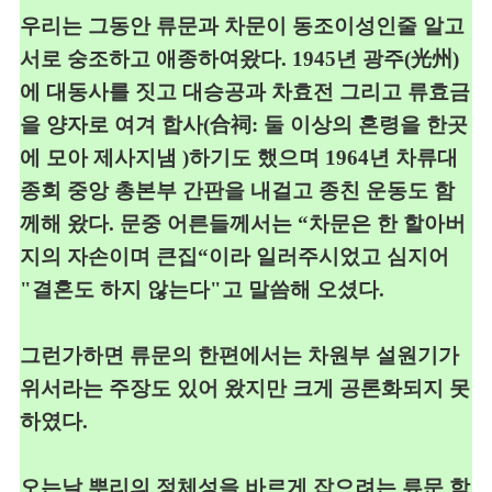
우리는 그동안 류문과 차문이 동조이성인줄 알고
서로 숭조하고
애종하여
왔다
. 1945
년 광주
(
光州
)
에 대동사를 짓고 대승공
과
차효전 그리고 류효금
을 양자로 여겨 합사
(
合祠: 둘 이상의 혼령을
한곳
에 모아 제사지냄
)
하기도
했으며
1964
년 차류대
종회 중앙 총본부 간판을 내걸고 종친 운동도 함
께해
왔다
.
문중 어른들께서는
“
차문은 한 할아버
지의 자손이며 큰집
“
이라
일러주시었고 심지어
"결혼도 하지 않는다"고 말씀해 오셨다
.
그런가하면 류문의 한편에서는 차원부 설원기가
위서라는 주장도 있어
왔지만 크게 공론화되지 못
하였다
.
오는날 뿌리의 정체성을 바르게 잡으려는 류문 학