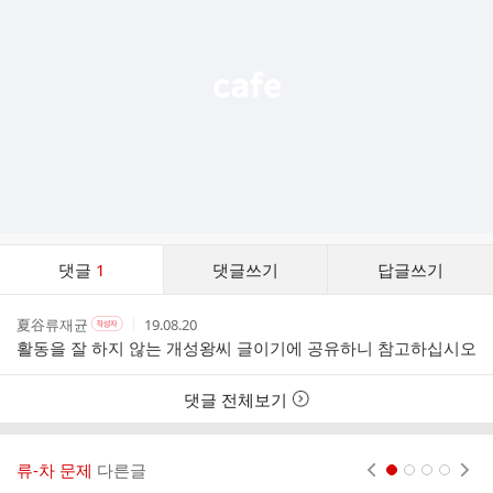
열
기
댓
댓글
1
댓글쓰기
답글쓰기
글
댓
작
작
작
夏谷류재균
19.08.20
작
글
성
성
성
성
활동을 잘 하지 않는 개성왕씨 글이기에 공유하니 참고하십시오
리
자
자
시
자
스
본
간
인
트
댓글 전체보기
여
부
류-차 문제
다른글
현재페이지 1
2
3
4