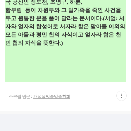
국 공신인 정도전, 조영구, 하륜,
함부림 등이 차원부와 그 일가족을 죽인 사건을
두고 원통한 분을
풀어 달라는 문서이다.
(서얼: 서
자와 얼자의 합성어로 서자라 함은 맏아들 이외의
모든 아들과 평민 첩의 자식이고 얼자라 함은 천
민 첩의 자식을 뜻한다.)
현
스크랩 원문 :
개성왕씨중앙종친회
재
게
시
글
추
가
기
능