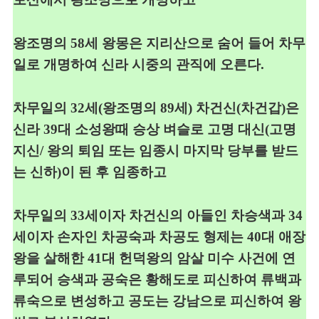
왕조명의
58
세 왕몽은 지리산으로 숨어 들어
차무
일로 개명하여
신라 시중의 관직에 오른다
.
차무일의
32
세
(
왕조명의 89
세
)
차건신
(
차건갑
)
은
신라
39
대
소성왕때 승상 벼슬로 고명 대신(고명
지신/ 왕의 퇴임 또는 임종시 마지막 당부를 받드
는 신하)이 된 후 임종하고
차무일의
33
세이자 차건신의 아들인 차승색과
34
세이자 손자인
차공숙과
차공도 형제는
40
대 애장
왕을 살해한
41
대 헌덕왕의 암살
미수 사건에 연
루
되어
승색과 공숙은 황해도로 피신하여 류백과
류숙
으로 변성하고
공도는 강
남으로 피신하여 왕