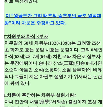
씨로 복성하였다
.
이 “왕공도가 고려 태조의 증조부인 국조 원덕대
왕”이라 차문은 주장하고 있다
.
□차
원부와 차식 3부자
차무일의 58세 차원부(1320-1398)는 고려말 조선
초 학자로
호는 운암
시호는
문절이다.
그의 6세인
차식(63세)과 7세(64세) 차천로와 차운로 삼부자
는
문장에
뛰어나
송나라
삼소(三蘇)[당송 8대가인
소순과 아들인 소식(소동파), 소철 삼부자]에 비유
되나
그들이 지은 차원부
설원기가
위서라는
논란
에 싸여 있다.
□차문이 주장하는 차원부 설원기란?
차씨 집안의 서얼(庶孼)(서외손) 출신이자 조선 개