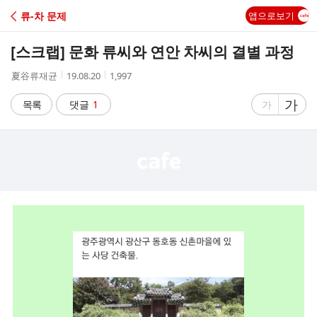
C
류-차 문제
앱으로보기
A
[스크랩]
문화 류씨와 연안 차씨의 결별 과정
F
작
작
조
夏谷류재균
19.08.20
1,997
성
성
회
E
자
시
수
글
가
글
목록
댓글
1
가
간
자
자
크
크
기
기
크
작
게
게