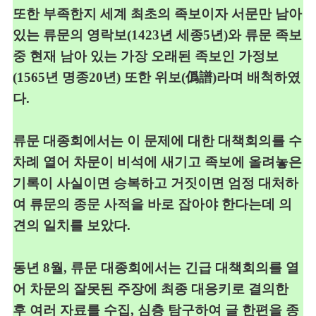
또한 부족한지 세계 최초의 족보이자 서문만 남아
있는 류문의
영락보
(1423
년
세종
5년)
와 류문 족보
중 현재 남아 있는 가장 오래된 족보인
가정보
(1565
년 명종
20년)
또한 위보(僞譜)라며 배척하였
다
.
류문 대종회에서는 이 문제에 대한 대책회의를 수
차례 열어 차문이 비석에
새기고 족보에 올려놓은
기록이 사실이면 승복하고 거짓이면 엄정 대처하
여
류문의 종문 사적을 바로 잡아야 한다는데 의
견의 일치를 보았다
.
동년
8
월
,
류문 대종회에서는 긴급 대책회의를 열
어 차문의 잘못된 주장에
최종 대응키로 결의한
후 여러 자료를 수집
,
심층 탐구하여 글 한편을
종