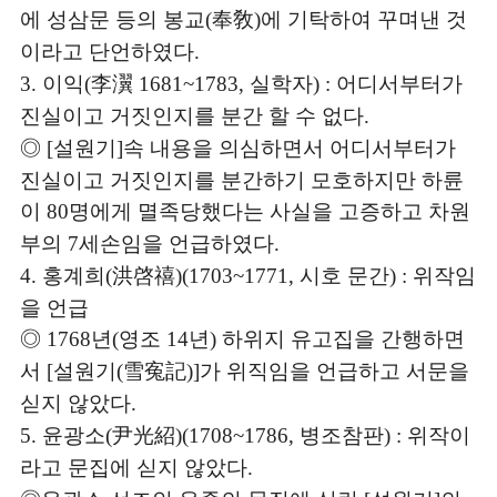
에 성삼문 등의 봉교
奉敎
에 기탁하여 꾸며낸 것
(
)
이라고 단언하였다
.
이익
李瀷
실학자
어디서부터가
3.
(
1681~1783,
) :
진실이고 거짓인지를 분간 할 수 없다
.
◎
설원기
속 내용을 의심하면서 어디서부터가
[
]
진실이고 거짓인지를 분간하기 모호하지만 하륜
이
명에게 멸족당했다는 사실을 고증하고 차원
80
부의
세손임을 언급하였다
7
.
홍계희
洪啓禧
시호 문간
위작임
4.
(
)(1703~1771,
) :
을 언급
◎
년
영조
년
하위지 유고집을 간행하면
1768
(
14
)
서
설원기
雪寃記
가 위직임을 언급하고 서문을
[
(
)]
싣지 않았다
.
윤광소
尹光紹
병조참판
위작이
5.
(
)(1708~1786,
) :
라고 문집에 싣지 않았다
.