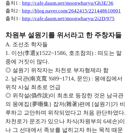
출처
1 :
http://cafe.daum.net/moonwharyu/Gh3E/36
출처
2 :
http://blog.naver.com/2642415/221448610001
출처
3 :
http://cafe.daum.net/moonwharyu/2i2D/975
차원부 설원기를 위서라고 한 주창자들
조선조 학자들
A.
이선
李選
호조참의
떠도는 말
1.
(
)(1522~1586,
) :
중에 거짓이 많다
.
◎
설원기 위작자는 차천로 부자형제라 함
남극관
南克寬
문인
몽애집에서
2.
(
!689~1714,
) :
위작 사실 최초로 언급
◎
위작설
僞作說
이 최초로 등장한 것은 남극관
(
)
의 몽예집
夢囈集
잡저
雜著
편에
설원기
가 비
{
}
(
)
[
]
루하고 교만하며 위작되었다고 처음 판단하였다
.
차천로가 문조가 있으나 차식
차원부의
세손
이
(
6
)
나 그 선대에서 족보를 넓히고자 하는 목적 때문