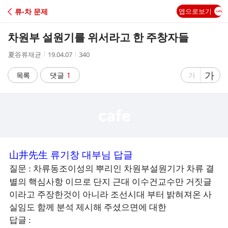
C
류-차 문제
앱으로보기
A
차원부 설원기를 위서라고 한 주창자들
F
작
작
조
夏谷류재균
19.04.07
340
성
성
회
E
자
시
수
글
가
글
목록
댓글
1
가
간
자
자
크
크
기
기
크
작
게
게
山井先生
류기창 대부님 답글
질문
차류동조이성의 뿌리인 차원부설원기가 차류 결
:
별의 핵심사항 이므로 단지 근대 이수건교수만 거짓글
이라고 주장한것이 아니라 조선시대 부터 밝혀져온 사
실임도 함께 분석 제시해 주셨으면에 대한
답글
: