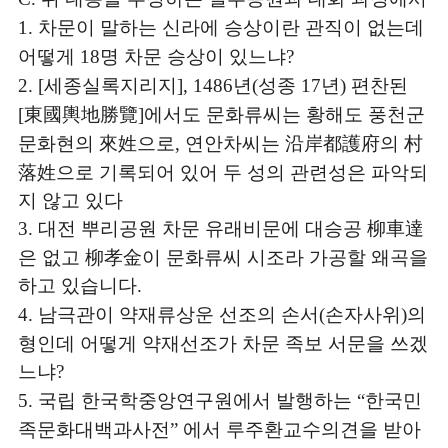
차문이 말하는 신라에 승상이란 관직이 없는데
1.
어떻게
명 차문 승상이 있느냐
18
?
세종실록지리지
년
성종
년
편찬된
2. [
], 1486
(
17
)
東國輿地勝覽
에서도 문화류씨는 황해도 풍천군
[
]
문화현의
來姓
으로
연안차씨는
沿岸都護府
의
村
,
落姓
으로 기록되어 있어 두 성의 관련성은 파악되
지 않고 있다
대전 뿌리공원 차문 유래비문에 대승공
柳車達
3.
은 없고
柳孝金
이 문화류씨 시조라 가공할 왜곡을
하고 있습니다
.
남극관이 약재류상운 선조의 손서
손자사위
의
4.
(
)
형인데 어떻게 약재선조가 차문 족보 서문을 쓰겠
느냐
?
국립 한국학중앙연구원에서 발행하는
한국민
5.
“
족문화대백과사전
에서 루주환교수의견을 받아
”