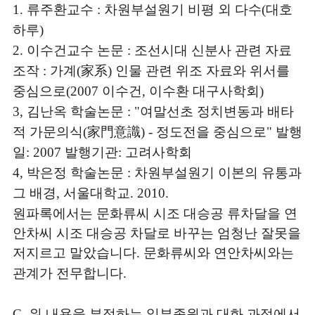
류주환교수
차원부설원기 비평 외 다수
대호
1.
:
(
하루
)
이수건교수 논문
조선시대 신분사 관련 자료
2.
:
조작
가계
家系
인물 관련 위조 자료와 위서를
:
(
)
중심으로
이수건
이수환 대구사학회
(2007
,
)
김난옥 학술논문
여말선초 정치변동과 배타
3,
: "
적 가문의식
家門意識
정도전을 중심으로
발행
(
) -
"
일
발행기관
고려사학회
: 2007
:
박은정 학술논문
차원부설원기 이본의 유통과
4,
:
그 배경
서울대학교
,
. 2010.
원파록에서는 문화류씨 시조 대승공 류차달을 연
안차씨 시조 대승공 차달로 바꾸는 엄청난 잘못을
저지르고 말았습니다
문화류씨와 연안차씨와는
.
관계가 전무합니다
.
위 내용을 부정하는 일부종원과 대화 과정에서
C.