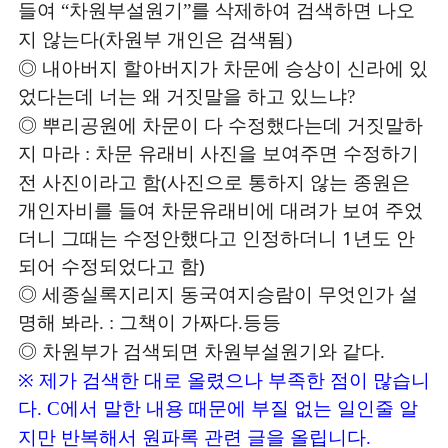
들여
차원부설원기
를 삭제하여 검색하면 나오
“
”
지 않는다
차원부 개인은 검색됨
(
)
◎
내아버지 할아버지가 차문에 승상이 신라에 있
었다는데 너는 왜 거짓말을 하고 있느냐
?
◎
뿌리공원에 차문이 다 수정했다는데 거짓말하
지 마라
차문 유래비 사진을 보여주면 수정하기
:
전 사진이라고 함(사진으로 통하지 않는 종원은
개인자비를 들여 차문유래비에 대려가 보여 주었
더니 그때는 수정안했다고 인정하더니 1년도 안
되어 수정되었다고 함)
◎
세종실록지리지 동국여지승람이 무엇인가 설
명해 봐라
그책이 가짜다
등등
. :
.
◎
차원부가 검색되면 차원부설원기와 같다
.
※
제가 검색한 대로 올렸으나 부족한 점이 많습니
다
에서 말한 내용 때문에 부질 없는 일인줄 알
. C
지만 반복해서 원파록 관련 글을 올립니다
.