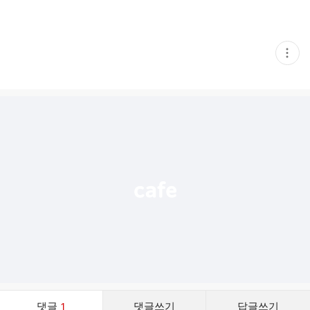
현
재
게
시
글
추
가
기
능
열
기
댓
댓글
1
댓글쓰기
답글쓰기