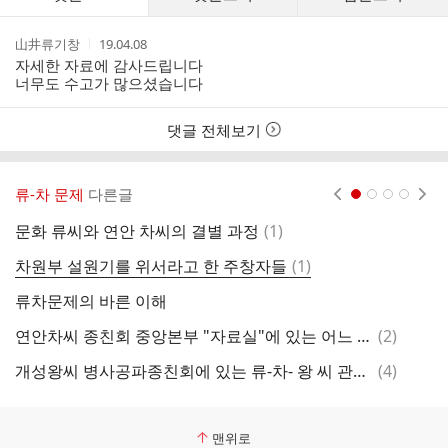
글
댓
작
작
山井류기창
19.04.08
글
성
성
자세한 자료에 감사드립니다
리
자
시
너무도 수고가 많으셨습니다
스
간
트
댓글 전체보기
류-차 문제
다른글
현재페이지 1
2
3
4
댓
문화 류씨와 연안 차씨의 결별 과정
(
1
)
연
글
댓
차원부 설원기를 위서라고 한 주창자들
(
1
)
글
류차문제의 바른 이해
차
댓
연안차씨 종친회 중앙본부 "자료실"에 있는 어느 류문의 글
(
2
)
차
글
댓
개성왕씨 병사공파종친회에 있는 류-차- 왕 씨 관련 글
(
4
)
연
글
맨위로