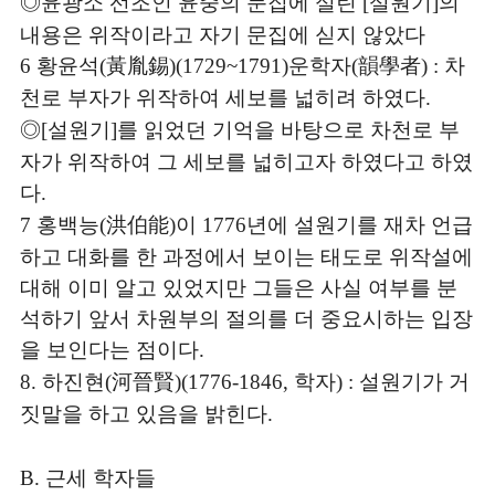
◎
윤광소 선조인 윤중의 문집에 실린
설원기
의
[
]
내용은 위작이라고 자기 문집에 싣지 않았다
황윤석
黃胤錫
운학자
韻學者
차
6
(
)(1729~1791)
(
) :
천로 부자가 위작하여 세보를 넓히려 하였다
.
◎
설원기
를 읽었던 기억을 바탕으로 차천로 부
[
]
자가 위작하여 그 세보를 넓히고자 하였다고 하였
다
.
홍백능
洪伯能
이
년에 설원기를 재차 언급
7
(
)
1776
하고 대화를 한 과정에서 보이는 태도로 위작설에
대해 이미 알고 있었지만 그들은 사실 여부를 분
석하기 앞서 차원부의 절의를 더 중요시하는 입장
을 보인다는 점이다
.
하진현
河晉賢
학자
설원기가 거
8.
(
)(1776-1846,
) :
짓말을 하고 있음을 밝힌다
.
근세 학자들
B.