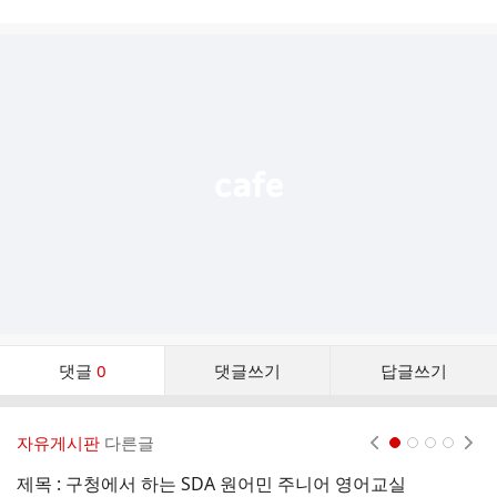
시
글
추
가
기
능
열
기
댓
댓글
0
댓글쓰기
답글쓰기
글
댓
글
자유게시판
다른글
현재페이지 1
2
3
4
리
스
제목 : 구청에서 하는 SDA 원어민 주니어 영어교실
안