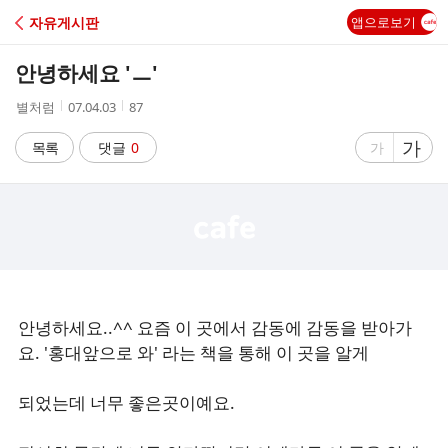
C
자유게시판
앱으로보기
A
안녕하세요 'ㅡ'
F
작
작
조
별처럼
07.04.03
87
성
성
회
E
자
시
수
글
가
글
목록
댓글
0
가
간
자
자
크
크
기
기
크
작
게
게
안녕하세요..^^ 요즘 이 곳에서 감동에 감동을 받아가
요. '홍대앞으로 와' 라는 책을 통해 이 곳을 알게
되었는데 너무 좋은곳이예요.