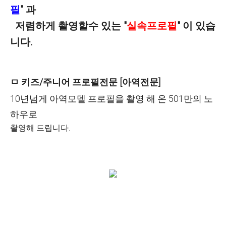
필
"
과
저렴하게 촬영할수 있는 "
실속프로필
" 이 있습
니다.
ㅁ
키즈/주니어 프로필전문 [아역전문]
10년넘게 아역모델 프로필을 촬영 해 온
501만의 노
하우로
촬영해 드립니다.