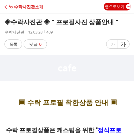
C
³о 수락사진관소개
앱으로보기
A
◈수락사진관 ◈ " 프로필사진 상품안내 "
F
작
작
조
수락사진관
12.03.28
489
성
성
회
E
자
시
수
글
가
글
목록
댓글
0
가
간
자
자
크
크
기
기
크
작
게
게
▣ 수락 프로필 착한상품 안내 ▣
수락 프로필상품은 캐스팅을 위한 "
정식프로