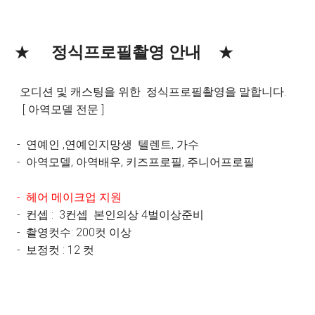
★
정식프로필촬영 안내
★
오디션 및 캐스팅을 위한 정식프로필촬영을 말합니다.
[ 아역모델 전문 ]
- 연예인 ,연예인지망생 텔렌트, 가수
- 아역모델, 아역배우, 키즈프로필, 주니어프로필
- 헤어 메이크업 지원
- 컨셉 : 3컨셉 본인의상 4벌이상준비
- 촬영컷수: 200컷 이상
- 보정컷 : 12 컷