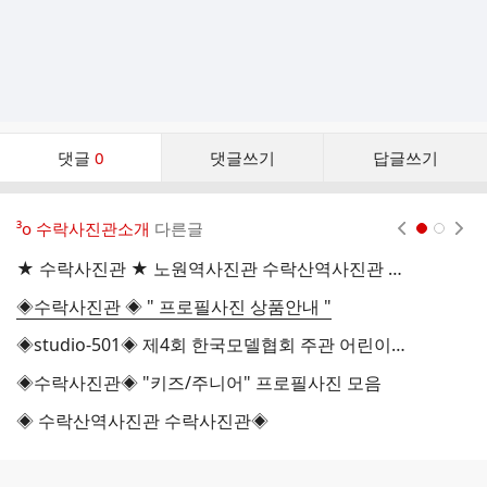
댓
댓글
0
댓글쓰기
답글쓰기
글
댓
글
³о 수락사진관소개
다른글
현재페이지 1
2
리
스
★ 수락사진관 ★ 노원역사진관 수락산역사진관 마들역사진관
★
트
◈수락사진관 ◈ " 프로필사진 상품안내 "
★
◈studio-501◈ 제4회 한국모델협회 주관 어린이 모델선발대회
◈수락사진관◈ "키즈/주니어" 프로필사진 모음
◈ 수락산역사진관 수락사진관◈