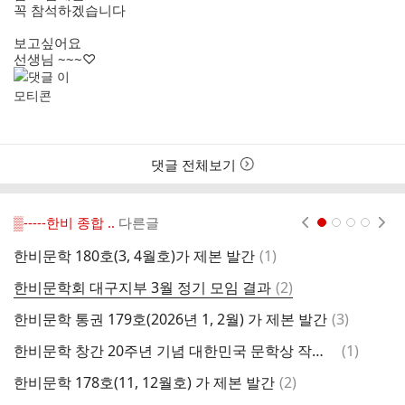
꼭 참석하겠습니다
보고싶어요
선생님 ~~~♡
댓글 전체보기
▒-----한비 종합 ..
다른글
현재페이지 1
2
3
4
댓
한비문학 180호(3, 4월호)가 제본 발간
(
1
)
2
글
댓
한비문학회 대구지부 3월 정기 모임 결과
(
2
)
한
글
댓
한비문학 통권 179호(2026년 1, 2월) 가 제본 발간
(
3
)
한
글
댓
한비문학 창간 20주년 기념 대한민국 문학상 작품 공모
(
1
)
한
글
댓
한비문학 178호(11, 12월호) 가 제본 발간
(
2
)
한
글