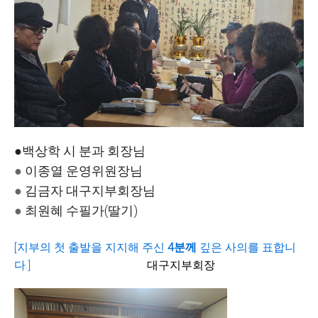
●백상학 시 분과 회장님
●
이종열 운영위원장님
●
김금자 대구지부회장님
●
최원혜 수필가(딸기)
[지부의 첫 출발을 지지해 주신
4분께
깊은 사의를 표합니
다.]
대구지부회장