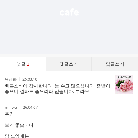
댓
댓글
2
댓글쓰기
답글쓰기
글
댓
작
작
옥잠화
26.03.10
글
성
성
빠른소식에 감사합니다. 늘 수고 많으십니다. 출발이
리
자
시
좋으니 결과도 좋으리라 믿습니다. 부라보!
스
간
트
작
작
mihwa
26.04.07
성
성
우와
자
시
간
보기 좋습니다
담 모임때는