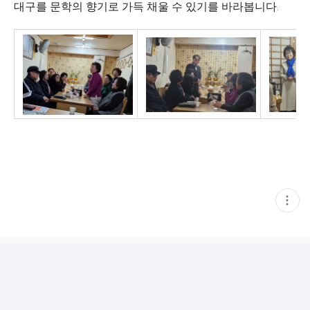
대구를 문학의 향기로 가득 채울 수 있기를 바라봅니다.
현
재
게
시
글
추
가
기
능
열
기