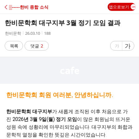
C
▒-----한비 종합 소식
앱으로보기
A
한비문학회 대구지부 3월 정기 모임 결과
F
작
작
조
한비문학
26.03.10
188
성
성
회
E
자
시
수
글
가
글
목록
댓글
2
가
간
자
자
크
크
기
기
크
작
게
게
한비문학회 회원 여러분, 안녕하십니까.
한비문학회 대구지부
가 새롭게 조직된 이후 처음으로 가
진
2026년 3월 9일(월) 정기 모임
이 많은 회원님의 뜨거운
성원 속에 성황리에 마무리되었습니다. 대구지부의 화합과
문학적 열정을 확인한 뜻깊은 시간이었습니다.