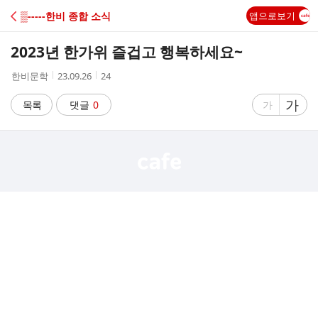
C
▒-----한비 종합 소식
앱으로보기
A
2023년 한가위 즐겁고 행복하세요~
F
작
작
조
한비문학
23.09.26
24
성
성
회
E
자
시
수
글
가
글
목록
댓글
0
가
간
자
자
크
크
기
기
크
작
게
게