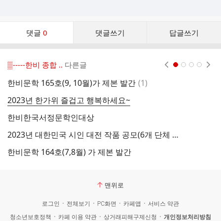
댓
댓글
0
댓글쓰기
답글쓰기
글
댓
글
▒-----한비 종합 ..
다른글
현재페이지 1
2
3
4
리
스
댓
한비문학 165호(9, 10월)가 제본 발간
(
1
)
한
트
글
2023년 한가위 즐겁고 행복하세요~
한비한국서정문학인대상
한
2023년 대한민국 시인 대전 작품 공모(6개 단체 합동)
한
한비문학 164호(7,8월) 가 제본 발간
[
맨위로
로그인
전체보기
PC화면
카페앱
서비스 약관
청소년보호정책
카페 이용 약관
상거래피해구제신청
개인정보처리방침