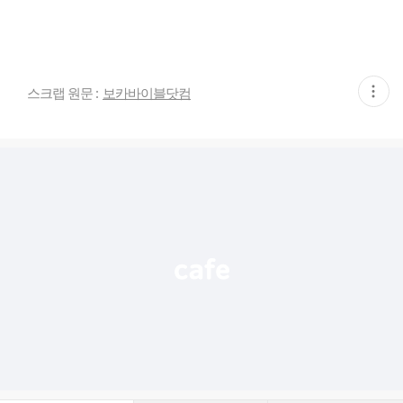
현
스크랩 원문 :
보카바이블닷컴
재
게
시
글
추
가
기
능
열
기