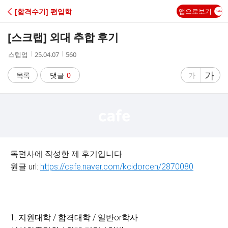
C
[합격수기] 편입학
앱으로보기
A
[스크랩]
외대 추합 후기
F
작
작
조
스텝업
25.04.07
560
성
성
회
E
자
시
수
글
가
글
목록
댓글
0
가
간
자
자
크
크
기
기
크
작
게
게
독편사에 작성한 제 후기입니다
원글 url:
https://cafe.naver.com/kcidorcen/2870080
1. 지원대학 / 합격대학 / 일반or학사