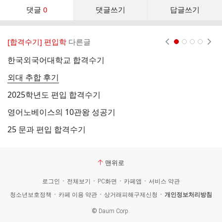
댓
댓글
0
댓글쓰기
답글쓰기
글
댓
글
[합격수기] 편입학
다른글
현재페이지 1
2
3
4
리
스
한국외국어대학교 합격수기
숙
트
외대 추합 후기
영
2025학년도 편입 합격수기
덕
영어노베이스의 10관왕 성공기
군
25 문과 편입 합격수기
2
맨위로
로그인
전체보기
PC화면
카페앱
서비스 약관
청소년보호정책
카페 이용 약관
상거래피해구제신청
개인정보처리방침
©
Daum Corp.