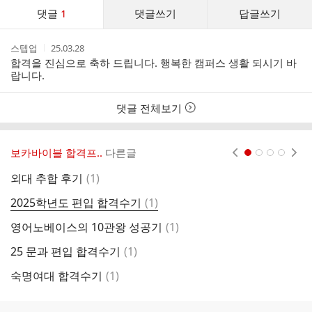
댓
댓글
1
댓글쓰기
답글쓰기
글
댓
작
작
스텝업
25.03.28
글
성
성
합격을 진심으로 축하 드립니다. 행복한 캠퍼스 생활 되시기 바
리
자
시
랍니다.
스
간
트
댓글 전체보기
보카바이블 합격프..
다른글
현재페이지 1
2
3
4
댓
외대 추합 후기
(
1
)
군
글
댓
2025학년도 편입 합격수기
(
1
)
덕
글
댓
영어노베이스의 10관왕 성공기
(
1
)
영
글
댓
25 문과 편입 합격수기
(
1
)
2
글
댓
숙명여대 합격수기
(
1
)
[
글