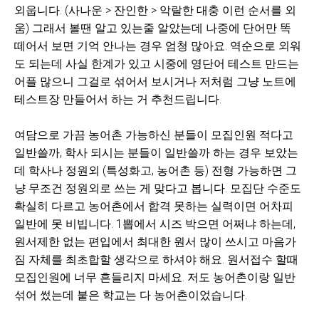
외웁니다. (사나운 > 잔인한 > 악랄한 대충 이런 순서를 외
움) 그래서 볼땐 알고 있는줄 알았는데 나중에 단어만 똑
떼어서 보면 기억 안나는 경우 엄청 많아요. 역순으로 외워
도 되는데 사실 한계가 있고 시중에 영단어 테스트 만드는
어플 많으니 그걸로 섞어서 보시거나 저처럼 그냥 노트에
테스트장 만들어서 하는 거 추천드립니다.
여담으로 가끔 농어촌 가능하신 분들이 모집인원 적다고
일반쓸까, 학사 되시는 분들이 일반쓸까 하는 경우 보았는
데 학사나 정원외 (특성화고, 농어촌 등) 전형 가능하면 그
냥 무조건 정원외로 쓰는 게 맞다고 봅니다. 모집단 수준도
확실히 다르고 농어촌에서 합격 못하는 실력이면 어차피
일반에 못 비빕니다. 1뽑에서 시즈 박으면 어쩌냐 하는데,
원서제한 없는 편입에서 최대한 원서 많이 쓰시고 마음가
짐 자체를 최초합할 생각으로 하셔야 해요. 원서접수 할때
모집인원에 너무 흔들리지 마세요. 저도 농어촌이랑 일반
섞어 썼는데 붙은 학교는 다 농어촌이었습니다.