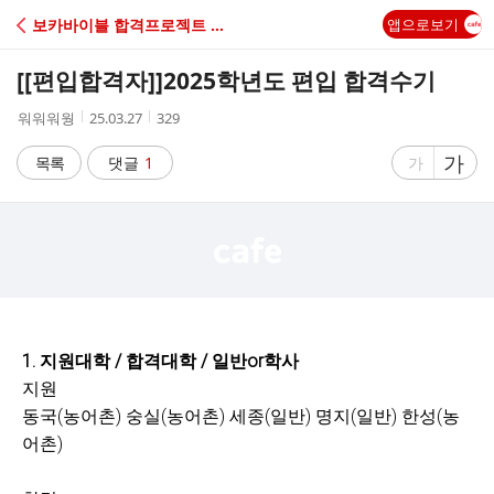
C
보카바이블 합격프로젝트 (책값을 돌려드려요)
앱으로보기
A
[[편입합격자]]
2025학년도 편입 합격수기
F
작
작
조
워워워웡
25.03.27
329
성
성
회
E
자
시
수
글
가
글
목록
댓글
1
가
간
자
자
크
크
기
기
크
작
게
게
1. 지원대학 / 합격대학 / 일반or학사
지원
동국(농어촌) 숭실(농어촌) 세종(일반) 명지(일반) 한성(농
어촌)