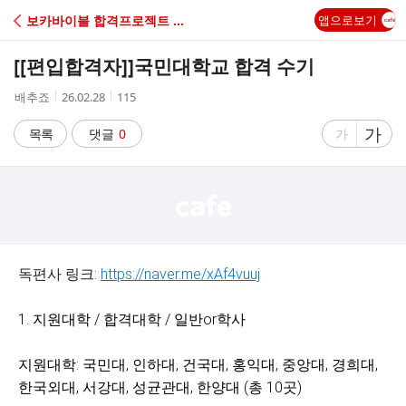
C
보카바이블 합격프로젝트 (책값을 돌려드려요)
앱으로보기
A
[[편입합격자]]
국민대학교 합격 수기
F
작
작
조
배추죠
26.02.28
115
성
성
회
E
자
시
수
글
가
글
목록
댓글
0
가
간
자
자
크
크
기
기
크
작
게
게
독편사 링크:
https://naver.me/xAf4vuuj
1. 지원대학 / 합격대학 / 일반or학사
지원대학: 국민대, 인하대, 건국대, 홍익대, 중앙대, 경희대,
한국외대, 서강대, 성균관대, 한양대 (총 10곳)