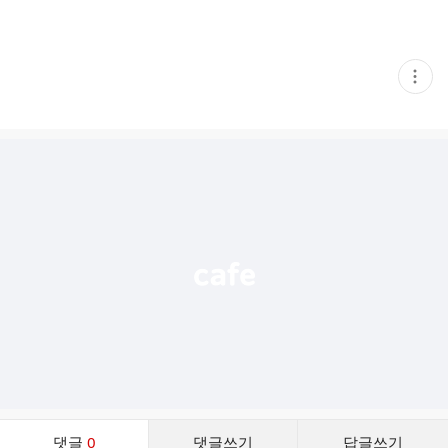
현
재
게
시
글
추
가
기
능
열
기
댓
댓글
0
댓글쓰기
답글쓰기