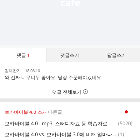
댓
댓글
1
댓글쓰기
답글쓰기
글
댓
작
작
김태완2
18.08.10
글
성
성
와 진짜 너무너무 좋아요. 당장 주문해야겠네요
리
자
시
스
간
트
댓글 전체보기
보카바이블 4.0 소개
다른글
현재페이지 1
댓
보카바이블 4.0 - mp3, 스터디자료 등 학습자료 모음 (업데이트)
(
5020
)
글
댓
보카바이블 4.0 vs. 보카바이블 3.0에 비해 얼마나 달라졌나?
(
1
)
글