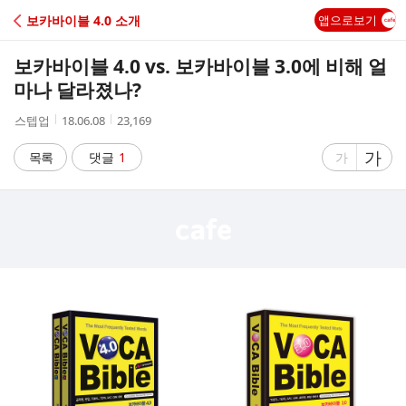
C
보카바이블 4.0 소개
앱으로보기
A
보카바이블 4.0 vs. 보카바이블 3.0에 비해 얼
F
마나 달라졌나?
작
작
조
스텝업
18.06.08
23,169
E
성
성
회
자
시
수
글
가
글
목록
댓글
1
가
간
자
자
크
크
기
기
크
작
게
게