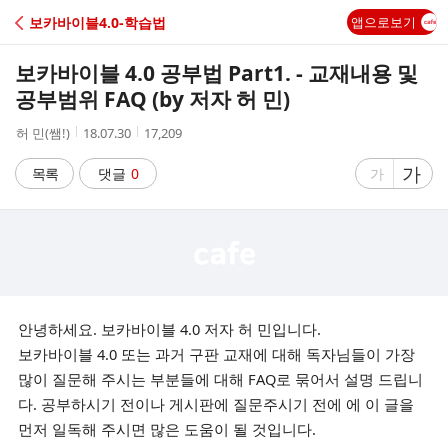
C
보카바이블4.0-학습법
앱으로보기
A
보카바이블 4.0 공부법 Part1. - 교재내용 및
F
공부범위 FAQ (by 저자 허 민)
작
작
조
허 민(쌤!)
18.07.30
17,209
E
성
성
회
자
시
수
글
가
글
목록
댓글
0
가
간
자
자
크
크
기
기
크
작
게
게
안녕하세요. 보카바이블 4.0 저자 허 민입니다.
보카바이블 4.0 또는 과거 구판 교재에 대해 독자님들이 가장
많이 질문해 주시는 부분들에 대해 FAQ로 묶어서
설명 드립니
다.
공부하시기 전이나 게시판에 질문주시기 전에 에
이 글을
먼저 일독해 주시면 많은 도움이 될 것입니다.