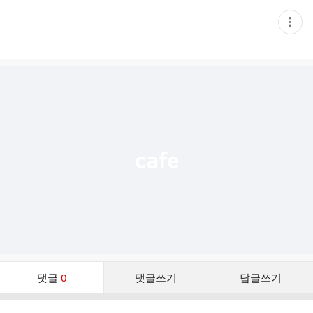
현
재
게
시
글
추
가
기
능
열
기
댓
댓글
0
댓글쓰기
답글쓰기
글
댓