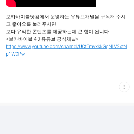
보카바이블닷컴에서 운영하는 유튜브채널을 구독해 주시
고 좋아요를 눌러주시면
보다 유익한 콘텐츠를 제공하는데 큰 힘이 됩니다.
<보카바이블 4.0 유튜브 공식채널>
https://www.youtube.com/channel/UCtEmvxkkGqNLV2xtN
p1W0Pw
현
재
게
시
글
추
가
기
능
열
기