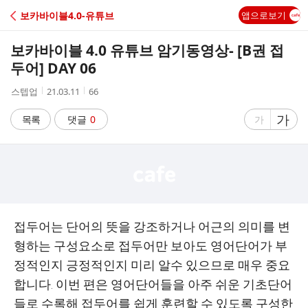
C
보카바이블4.0-유튜브
앱으로보기
A
보카바이블 4.0 유튜브 암기동영상- [B권 접
F
두어] DAY 06
작
작
조
스텝업
21.03.11
66
E
성
성
회
자
시
수
글
가
글
목록
댓글
0
가
간
자
자
크
크
기
기
크
작
게
게
접두어는 단어의 뜻을 강조하거나 어근의 의미를 변
형하는 구성요소로 접두어만 보아도 영어단어가 부
정적인지 긍정적인지 미리 알수 있으므로 매우 중요
합니다. 이번 편은 영어단어들을 아주 쉬운 기초단어
들로 수록해 접두어를 쉽게 훈련할 수 있도록 구성한