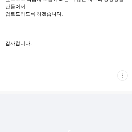
만들어서
업로드하도록 하겠습니다.
감사합니다.
현
재
게
시
글
추
가
기
능
열
기