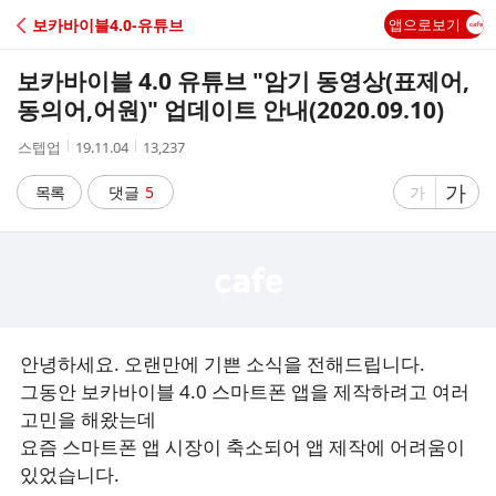
C
보카바이블4.0-유튜브
앱으로보기
A
보카바이블 4.0 유튜브 "암기 동영상(표제어,
F
동의어,어원)" 업데이트 안내(2020.09.10)
작
작
조
스텝업
19.11.04
13,237
E
성
성
회
자
시
수
글
가
글
목록
댓글
5
가
간
자
자
크
크
기
기
크
작
게
게
안녕하세요. 오랜만에 기쁜 소식을 전해드립니다.
그동안 보카바이블 4.0 스마트폰 앱을 제작하려고 여러
고민을 해왔는데
요즘 스마트폰 앱 시장이 축소되어 앱 제작에 어려움이
있었습니다.