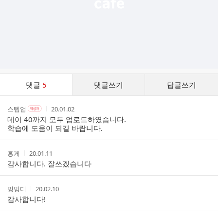
댓
댓글
5
댓글쓰기
답글쓰기
글
댓
작
작
작
스텝업
20.01.02
작
글
성
성
성
성
데이 40까지 모두 업로드하였습니다.
리
자
자
시
자
학습에 도움이 되길 바랍니다.
스
본
간
인
트
여
작
작
홍게
20.01.11
부
성
성
감사합니다. 잘쓰겠습니다
자
시
간
작
작
밍밍디
20.02.10
성
성
감사합니다!
자
시
간