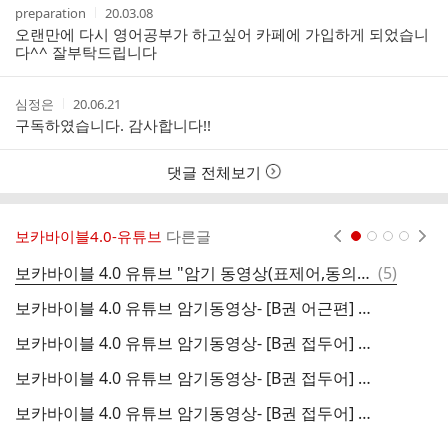
작
작
preparation
20.03.08
성
성
오랜만에 다시 영어공부가 하고싶어 카페에 가입하게 되었습니
자
시
다^^ 잘부탁드립니다
간
작
작
심정은
20.06.21
성
성
구독하였습니다. 감사합니다!!
자
시
간
댓글 전체보기
보카바이블4.0-유튜브
다른글
현재페이지 1
2
3
4
댓
보카바이블 4.0 유튜브 "암기 동영상(표제어,동의어,어원)" 업데이트 안내(2020.09.10)
(
5
)
글
보카바이블 4.0 유튜브 암기동영상- [B권 어근편] DAY 11
보카바이블 4.0 유튜브 암기동영상- [B권 접두어] DAY 10
보카바이블 4.0 유튜브 암기동영상- [B권 접두어] DAY 09
보카바이블 4.0 유튜브 암기동영상- [B권 접두어] DAY 08