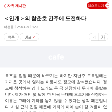
C
자유 게시판
앱으로보기
A
＜안개＞의 함춘호 간주에 도전하다
F
작
작
조
너른돌
25.03.25
120
성
성
회
E
자
시
수
글
가
글
목록
댓글
2
가
간
자
자
크
크
기
기
크
작
게
게
요즈음 집필 때문에 바쁘기는 하지만 지난주 토요일에는
가까운 곳에서 열리는 이통사모 정모에 참석했습니다. 정
모에 참석하는 김에 노래도 두 곡 신청해서 무대에 올랐습
니다. 제가 매번 몇 달에 한 번씩 무대에 오르기를 신청하는
이유는 그래야 기타를 놓지 않을 수 있다는 생각 때문입니
다. 사실 근래 집필 때문에 기타에 아예 손이 갈 겨를이 없