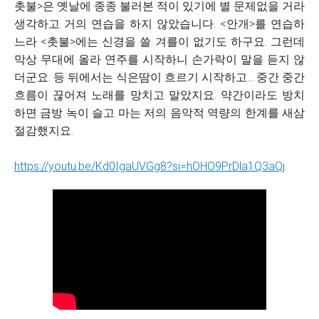
촛불>은 옛날에 종종 불러본 적이 있기에 별 문제없을 거라
생각하고 거의 연습을 하지 않았습니다. <안개>를 연습하
느라 <촛불>에는 신경을 쓸 겨를이 없기도 하구요. 그런데
막상 무대에 올라 연주를 시작하니 손가락이 말을 듣지 않
더군요. 등 뒤에서는 식은땀이 흐르기 시작하고... 중간 중간
흐름이 끊어져 노래를 망치고 말았지요. 약간이라도 방치
하면 금방 녹이 슬고 마는 저의 음악적 역량의 한계를 새삼
절감했지요.
https://youtu.be/Kd0IgaUVGg8?si=hOHO9PrDla1Q3aQj