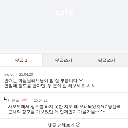
댓
댓글
2
댓글쓰기
답글쓰기
글
댓
작
작
violet
25.04.20
글
성
성
안개는 마담올리브님이 참 잘 부릅니다!^^
리
자
시
연말에 정모를 한다면..두 분이 함 해보세요.ㅎㅎ
스
간
트
작
작
작
너른돌
25.04.22
작
성
성
성
성
사오모에서 정모를 하지 못한 지도 꽤 오래되었지요? 당산역
자
자
시
자
근처의 정모를 가보았던 게 언제인지 가물가물~~^^
본
간
인
여
댓글 전체보기
부