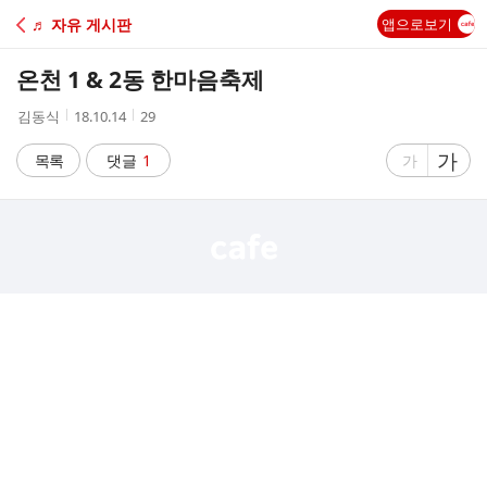
C
♬ 자유 게시판
앱으로보기
A
온천 1 & 2동 한마음축제
F
작
작
조
김동식
18.10.14
29
성
성
회
E
자
시
수
글
가
글
목록
댓글
1
가
간
자
자
크
크
기
기
크
작
게
게