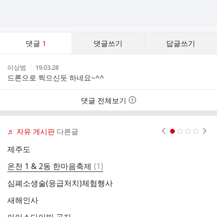
댓
댓글
1
댓글쓰기
답글쓰기
글
댓
작
작
이상범
19.03.28
글
성
성
드론으로 찍으신듯 하네요~^^
리
자
시
스
간
트
댓글 전체보기
♬ 자유 게시판
다른글
현재페이지 1
2
3
4
제주도
아
댓
온천 1 & 2동 한마음축제
(
1
)
2
글
심폐소생술(응급처치)체험행사
생
새해인사
아이스다이빙 공지