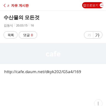
C
♬ 자유 게시판
앱으로보기
A
수산물의 모든것
F
작
작
조
김동식
20.03.15
16
성
성
회
E
자
시
수
글
가
글
목록
댓글
0
가
간
자
자
크
크
기
기
크
작
게
게
http://cafe.daum.net/dkyk202/G5a4/169
현