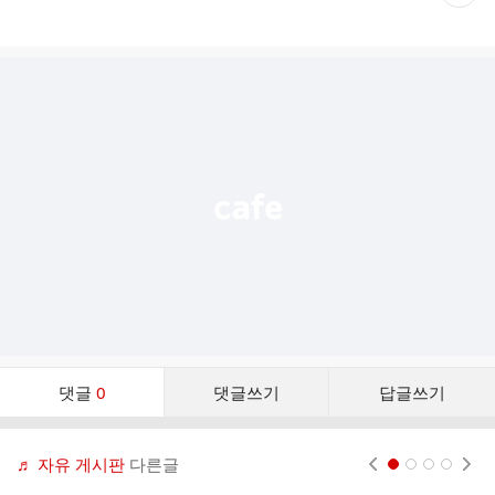
재
게
시
글
추
가
기
능
열
기
댓
댓글
0
댓글쓰기
답글쓰기
글
댓
글
♬ 자유 게시판
다른글
현재페이지 1
2
3
4
리