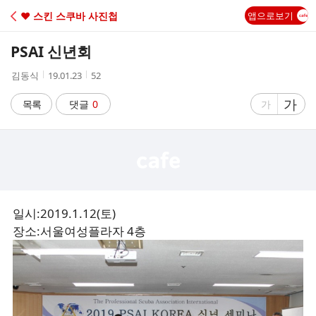
C
♥ 스킨 스쿠바 사진첩
앱으로보기
A
PSAI 신년회
F
작
작
조
김동식
19.01.23
52
성
성
회
E
자
시
수
글
가
글
목록
댓글
0
가
간
자
자
크
크
기
기
크
작
게
게
일시:2019.1.12(토)
장소:서울여성플라자 4층