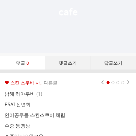
댓
댓글
0
댓글쓰기
답글쓰기
글
댓
글
♥ 스킨 스쿠바 사..
다른글
현재페이지 1
2
3
4
리
스
댓
남해 하야루비
(
1
)
잠
트
글
PSAI 신년회
잠
인어공주들 스킨스쿠버 체헙
잠
수중 동영상
아