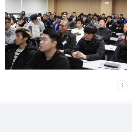
현
재
게
시
글
추
가
기
능
열
기