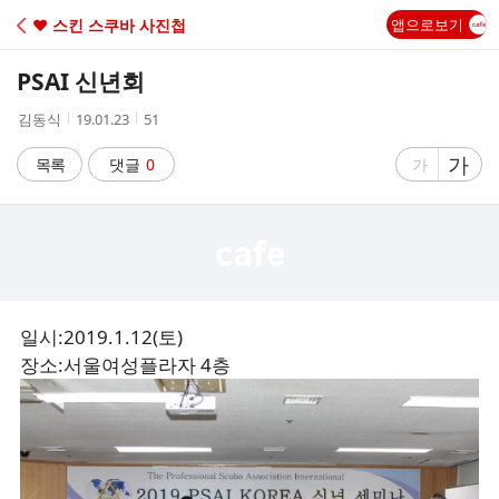
C
♥ 스킨 스쿠바 사진첩
앱으로보기
A
PSAI 신년회
F
작
작
조
김동식
19.01.23
51
성
성
회
E
자
시
수
글
가
글
목록
댓글
0
가
간
자
자
크
크
기
기
크
작
게
게
일시:2019.1.12(토)
장소:서울여성플라자 4층