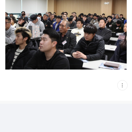
현
재
게
시
글
추
가
기
능
열
기