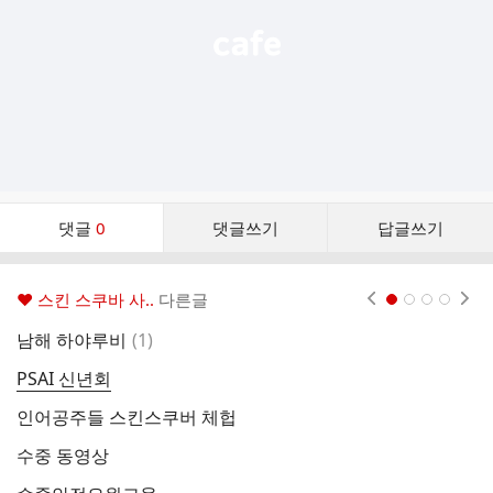
댓
댓글
0
댓글쓰기
답글쓰기
글
댓
글
♥ 스킨 스쿠바 사..
다른글
현재페이지 1
2
3
4
리
스
댓
남해 하야루비
(
1
)
잠
트
글
PSAI 신년회
잠
인어공주들 스킨스쿠버 체헙
잠
수중 동영상
아