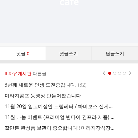
댓
댓글
0
댓글쓰기
답글쓰기
글
댓
글
Ⅱ 자유게시판
다른글
현재페이지 1
2
3
4
리
스
댓
3번째 새로운 인생 도전중입니다.
(
32
)
1
트
글
미라지콤프 동영상 만들어봤습니다.
간
11월 20일 입고예정인 트럼페터 / 하비보스 신제품 안내 공동구매중
11월 나눔 이벤트 (프리미엄 반다이 건프라 제품) (선착순)
9
잘만든 완성품 보관이 중요합니다!! 미라지장식장 정식 출시안내~~2019년판
우