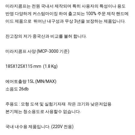
미라지콤프는 전원 국내서 제작되며 특히 사용자의 특성이나 용도 
반영 다양하게 커스텀마이징 하여 출고되는 100% 주문 제작 핸드메
이드 제품으로  뛰어난 내구성과 무상 3년을 보장하는 제품입니다. 

잔고장의 저가 중국산과 비교를 불허 합니다. 

미라지콤프 사양 (MCP-3000 기준)

185X125X115 mm  (1.8 Kg)

에어토출량 15L (MIN/MAX) 

소음도 26db

주용도 : 모형 도색 및 실험기자재  작은 크기와 낮은저압용 

본기체는 청소용도로 사용할수 없습니다.

국내 내수용 제품입니다. (220V 전용)
