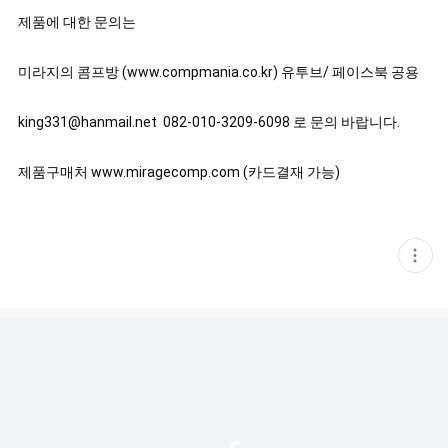
제품에 대한 문의는 

미라지의 콤프방 (www.compmania.co.kr) 유투브/ 페이스북 공용

king331@hanmail.net  082-010-3209-6098 로 문의 바랍니다.

제품구매처 www.miragecomp.com (카드결재 가능)
현
재
게
시
글
추
가
기
능
열
기