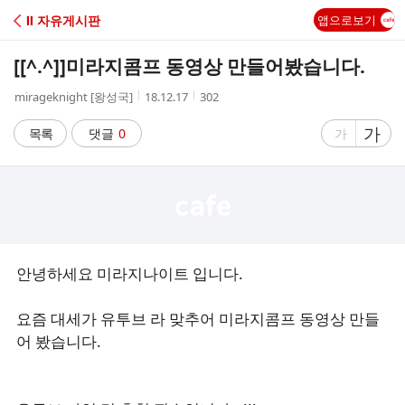
C
Ⅱ 자유게시판
앱으로보기
A
[[^.^]]
미라지콤프 동영상 만들어봤습니다.
F
작
작
조
mirageknight [왕성국]
18.12.17
302
성
성
회
E
자
시
수
글
가
글
목록
댓글
0
가
간
자
자
크
크
기
기
크
작
게
게
안녕하세요 미라지나이트 입니다.
요즘 대세가 유투브 라 맞추어 미라지콤프 동영상 만들
어 봤습니다.