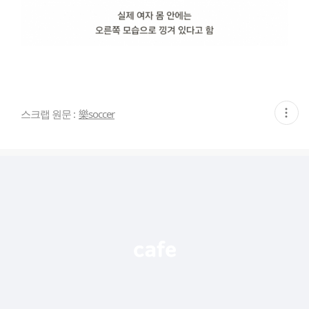
현
스크랩 원문 :
樂soccer
재
게
시
글
추
가
기
능
열
기