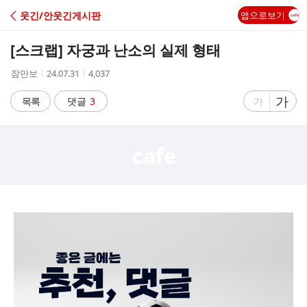
C
웃긴/안웃긴게시판
앱으로보기
A
[스크랩]
자궁과 난소의 실제 형태
F
작
작
조
잠만보
24.07.31
4,037
성
성
회
E
자
시
수
글
가
글
목록
댓글
3
가
간
자
자
크
크
기
기
크
작
게
게