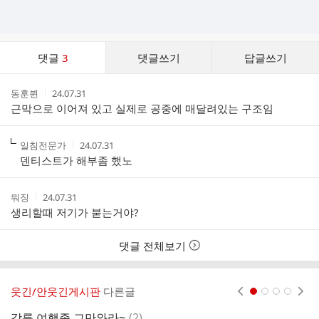
댓
댓글
3
댓글쓰기
답글쓰기
글
댓
작
작
동훈뷘
24.07.31
글
성
성
근막으로 이어져 있고 실제로 공중에 매달려있는 구조임
리
자
시
스
간
트
작
작
일침전문가
24.07.31
성
성
덴티스트가 해부좀 했노
자
시
간
작
작
뭐징
24.07.31
성
성
생리할때 저기가 붇는거야?
자
시
간
댓글 전체보기
웃긴/안웃긴게시판
다른글
현재페이지 1
2
3
4
댓
강릉 여행좀 그만와라~
(
2
)