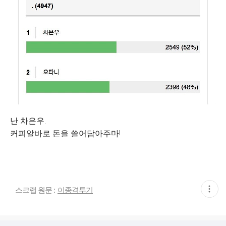
난 차은우.
커피알바로 돈을 쓸어담아주마!
현
스크랩 원문 :
이종격투기
재
게
시
글