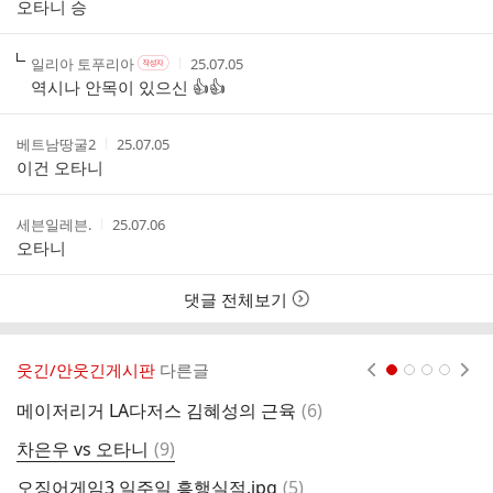
성
성
오타니 승
자
시
간
작
작
작
일리아 토푸리아
25.07.05
작
성
성
성
성
역시나 안목이 있으신 👍👍
자
자
시
자
본
간
인
작
작
베트남땅굴2
25.07.05
여
성
성
이건 오타니
부
자
시
간
작
작
세븐일레븐.
25.07.06
성
성
오타니
자
시
간
댓글 전체보기
웃긴/안웃긴게시판
다른글
현재페이지 1
2
3
4
댓
메이저리거 LA다저스 김혜성의 근육
(
6
)
“
글
댓
차은우 vs 오타니
(
9
)
글
댓
오징어게임3 일주일 흥행실적.jpg
(
5
)