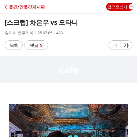
C
웃긴/안웃긴게시판
앱으로보기
A
[스크랩]
차은우 vs 오타니
F
작
작
조
일리아 토푸리아
25.07.05
483
성
성
회
E
자
시
수
글
가
글
목록
댓글
9
가
간
자
자
크
크
기
기
크
작
게
게