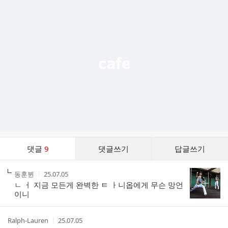
추
가
기
능
열
기
댓
댓글
9
댓글쓰기
답글쓰기
글
댓
작
작
동훈뷘
25.07.05
글
성
성
ㄴ ㅓ 지금 모든게 완벽한 ㅌ ㅏ니옵에게 무슨 망언
리
자
시
이니
스
간
트
작
작
Ralph-Lauren
25.07.05