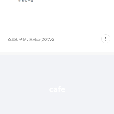
현
스크랩 원문 :
도탁스 (DOTAX)
재
게
시
글
추
가
기
능
열
기