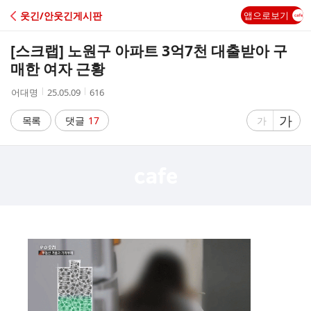
C
웃긴/안웃긴게시판
앱으로보기
A
[스크랩]
노원구 아파트 3억7천 대출받아 구
F
매한 여자 근황
작
작
조
어대명
25.05.09
616
E
성
성
회
자
시
수
글
가
글
목록
댓글
17
가
간
자
자
크
크
기
기
크
작
게
게