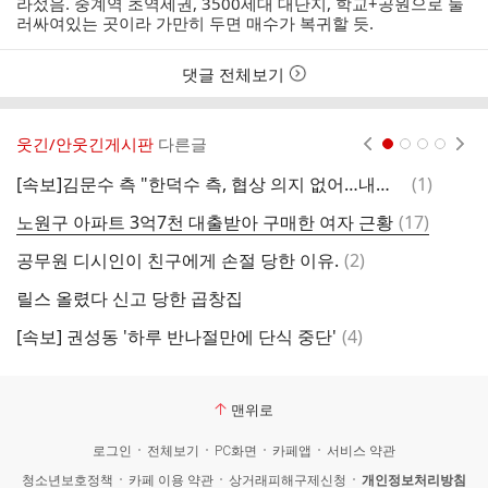
라섰음. 중계역 초역세권, 3500세대 대단지, 학교+공원으로 둘
간
러싸여있는 곳이라 가만히 두면 매수가 복귀할 듯.
댓글 전체보기
웃긴/안웃긴게시판
다른글
현재페이지 1
2
3
4
댓
[속보]김문수 측 "한덕수 측, 협상 의지 없어…내일 후보 등록 절차 돌입"
(
1
)
국
글
댓
노원구 아파트 3억7천 대출받아 구매한 여자 근황
(
17
)
글
댓
공무원 디시인이 친구에게 손절 당한 이유.
(
2
)
글
릴스 올렸다 신고 당한 곱창집
남
댓
[속보] 권성동 '하루 반나절만에 단식 중단'
(
4
)
박
글
맨위로
로그인
전체보기
PC화면
카페앱
서비스 약관
청소년보호정책
카페 이용 약관
상거래피해구제신청
개인정보처리방침