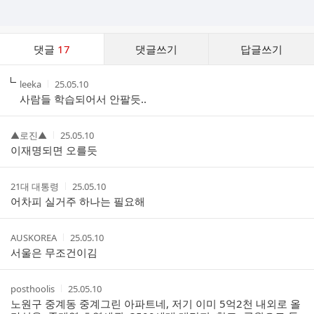
댓
댓글
17
댓글쓰기
답글쓰기
글
댓
작
작
leeka
25.05.10
글
성
성
사람들 학습되어서 안팔듯..
리
자
시
스
간
트
작
작
▲로진▲
25.05.10
성
성
이재명되면 오를듯
자
시
간
작
작
21대 대통령
25.05.10
성
성
어차피 실거주 하나는 필요해
자
시
간
작
작
AUSKOREA
25.05.10
성
성
서울은 무조건이김
자
시
간
작
작
posthoolis
25.05.10
성
성
노원구 중계동 중계그린 아파트네, 저기 이미 5억2천 내외로 올
자
시