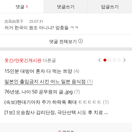
댓
댓글
1
댓글쓰기
답글쓰기
글
댓
작
작
吉高由里子
25.07.31
글
성
성
저거 한국이 원조 아니냐? 맘충들 ㅋㅋ
리
자
시
스
간
트
댓글 전체보기
웃긴/안웃긴게시판
다른글
현재페이지 1
2
3
4
댓
15인분 대방어 혼자 다 먹는 쯔양
(
4
)
글
댓
일본인 출입금지 시킨 어느 일본 음식점
(
1
)
대
글
댓
76년생, 나이 50 공무원의 글..jpg
(
7
)
글
댓
(속보)현대기아차 주가 하락폭 확대 ㄷㄷㄷㄷㄷ
(
1
)
대
글
[1보] 오송참사 감리단장, 극단선택 시도 후 치료 중 사망
이