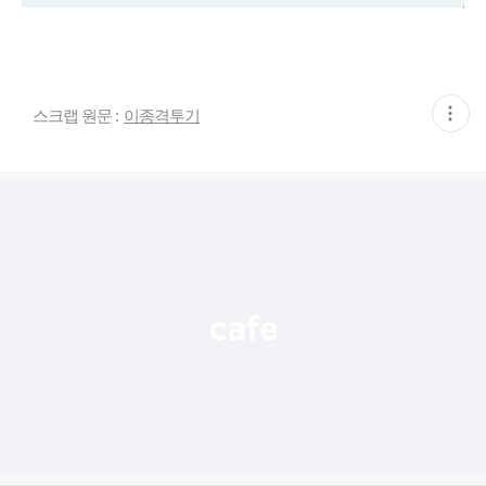
현
스크랩 원문 :
이종격투기
재
게
시
글
추
가
기
능
열
기