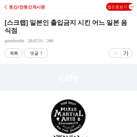
C
웃긴/안웃긴게시판
앱으로보기
A
[스크랩]
일본인 출입금지 시킨 어느 일본 음
F
식점
작
작
조
posthoolis
25.07.31
290
E
성
성
회
자
시
수
글
가
글
목록
댓글
1
가
간
자
자
크
크
기
기
크
작
게
게