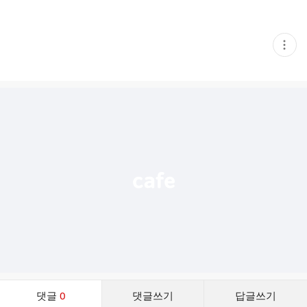
현
재
게
시
글
추
가
기
능
열
기
댓
댓글
0
댓글쓰기
답글쓰기
글