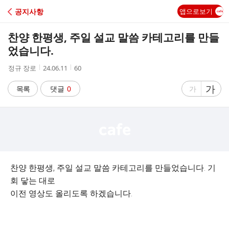
C
공지사항
앱으로보기
A
찬양 한평생, 주일 설교 말씀 카테고리를 만들
F
었습니다.
작
작
조
정규 장로
24.06.11
60
E
성
성
회
자
시
수
글
가
글
목록
댓글
0
가
간
자
자
크
크
기
기
크
작
게
게
찬양 한평생, 주일 설교 말씀 카테고리를 만들었습니다. 기
회 닿는 대로
이전 영상도 올리도록 하겠습니다.