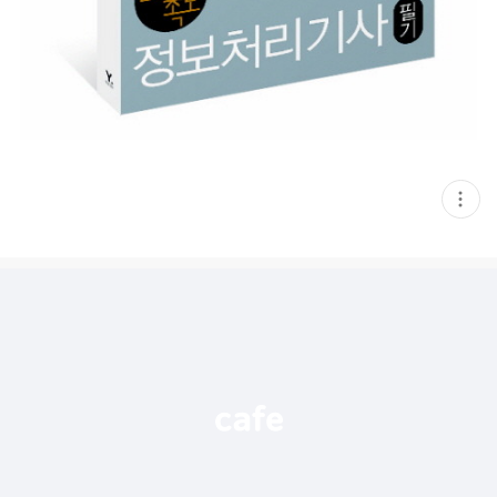
현
재
게
시
글
추
가
기
능
열
기