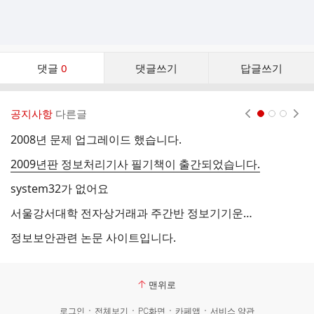
댓
댓글
0
댓글쓰기
답글쓰기
글
댓
글
공지사항
다른글
현재페이지 1
2
3
리
스
2008년 문제 업그레이드 했습니다.
트
2009년판 정보처리기사 필기책이 출간되었습니다.
system32가 없어요
서울강서대학 전자상거래과 주간반 정보기기운용기능사 실기 접수 일정
H
정보보안관련 논문 사이트입니다.
전
맨위로
로그인
전체보기
PC화면
카페앱
서비스 약관