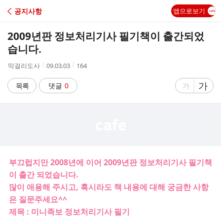
C
공지사항
앱으로보기
A
2009년판 정보처리기사 필기책이 출간되었
F
습니다.
작
작
조
막걸리도사
09.03.03
164
E
성
성
회
자
시
수
글
가
글
목록
댓글
0
가
간
자
자
크
크
기
기
크
작
게
게
부끄럽지만 2008년에 이어 2009년판 정보처리기사 필기책
이 출간 되었습니다.
많이 애용해 주시고, 혹시라도 책 내용에 대해 궁금한 사항
은 질문주세요^^
제목 : 미니족보 정보처리기사 필기