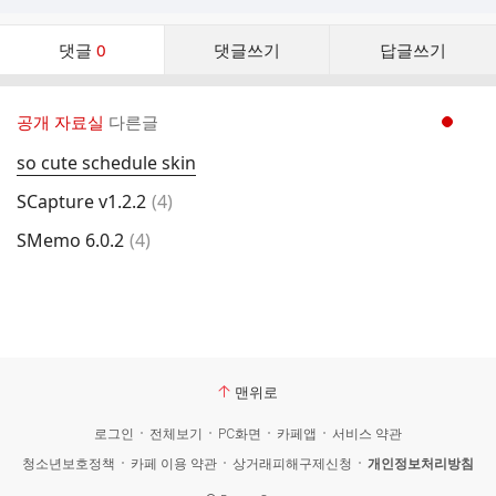
댓
댓글
0
댓글쓰기
답글쓰기
글
댓
글
공개 자료실
다른글
현재페이지 1
리
스
so cute schedule skin
트
댓
SCapture v1.2.2
(
4
)
글
댓
SMemo 6.0.2
(
4
)
글
맨위로
로그인
전체보기
PC화면
카페앱
서비스 약관
청소년보호정책
카페 이용 약관
상거래피해구제신청
개인정보처리방침