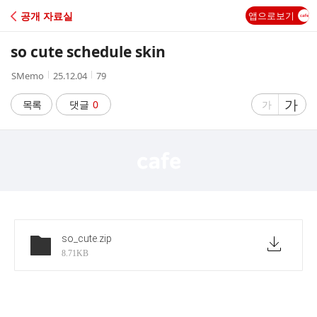
C
공개 자료실
앱으로보기
A
so cute schedule skin
F
작
작
조
SMemo
25.12.04
79
성
성
회
E
자
시
수
글
가
글
목록
댓글
0
가
간
자
자
크
크
기
기
크
작
게
게
so_cute
.zip
8.71KB