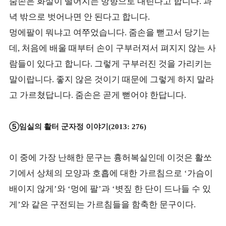
줌손은 화살이 떨어지는 방향으로 내린다고 합니다
과
.
녁 밖으로 벗어나면 안 된다고 합니다
.
멍에팔이 뭐냐고 여쭈었습니다
줌손을 뻗고서 당기는
.
데
처음에 배울 때부터 손이 구부러져서 펴지지 않는 사
,
람들이 있다고 합니다
그렇게 구부러진 것을 가리키는
.
말이랍니다
좋지 않은 것이기 때문에 그렇게 하지 말라
.
고 가르쳤답니다
줌손은 곧게 뻗어야 한답니다
.
.
⑤
임실의 활터 군자정 이야기
(2013: 276)
이 중에 가장 난해한 문구는 흉허복실인데 이것은 활쏘
기에서 상체의 모양과 호흡에 대한 가르침으로
가슴이
‘
배이지 않게
와
멍에 팔
과
볏짚 한 단이 드나들 수 있
’
‘
’
‘
게
와 같은 구전되는 가르침들을 함축한 문구이다
’
.