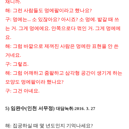
채니까
.
해
그런 사람들도 멍에팔이라고 했나요
:
?
구
멍에는
소 있잖아요
아시죠
소 멍에
밭갈 때 쓰
:
...
?
?
.
는 거
그게 멍에에요
안쪽으로다 꺾인 거
그게 멍에에
.
.
.
요
.
해
그럼 바깥으로 제껴진 사람은 멍에란 표현을 안 쓴
:
거네요
.
구
그렇죠
:
.
해
그럼 어깨하고 줌팔하고 삼각형 공간이 생기게 하는
:
모양도 멍에팔이라 했나요
?
구
그건 아녜요
:
.
임완수
인천 서무정
대담녹취
5)
(
)
:2016. 3. 27
해
집궁하실 때 몇 년도인지 기억나세요
:
?