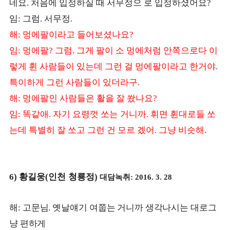
네요
처음에 입정하실 때 서무정으 로 입정하셨어요
.
?
임
그럼
서무정
:
.
.
해
멍에팔이라고 들어보셨나요
:
?
임
멍에팔
그럼
그게 팔이 소 멍에처럼 안쪽으로다 이
:
?
.
렇게 휜 사람들이 있는데 그런 걸 멍에팔이라고 한거야
.
특이하게 그런 사람들이 있더라구
.
해
멍에팔인 사람들은 활을 잘 쐈나요
:
?
임
똑같애
자기 요령껏 쏘는 거니까
휘면 휜대로들 쏘
:
.
.
는데 특별히 잘 쏘고 그런 건 모르 겠어
그냥 비슷해
.
.
황길웅
인천 청룡정
대담녹취
6)
(
)
: 2016. 3. 28
해
고문님
옛날얘기 여쭙는 거니까 생각나시는 대로그
:
.
냥 편하게