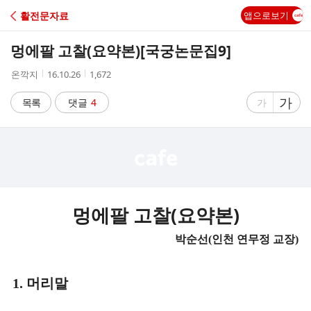
C
활전문자료
앱으로보기
A
멍에팔 고찰(요약본)[국궁논문집9]
F
작
작
조
온깍지
16.10.26
1,672
성
성
회
E
자
시
수
글
가
글
목록
댓글
4
가
간
자
자
크
크
기
기
크
작
게
게
멍에팔 고찰(요약본)
박순선
인천 연무정 교장
(
)
머리말
1.