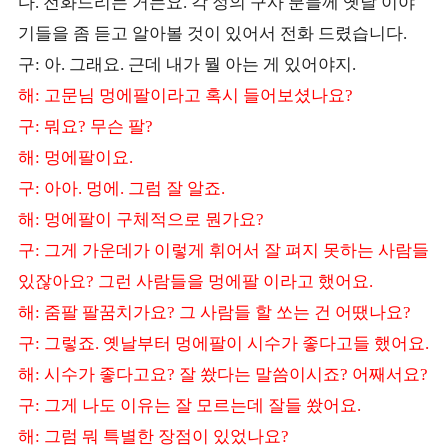
다
전화드리는 거는요
각 정의 구사 분들께 옛날 이야
.
.
기들을 좀 듣고 알아볼 것이 있어서 전화 드렸습니다
.
구
아
그래요
근데 내가 뭘 아는 게 있어야지
:
.
.
.
해
고문님 멍에팔이라고 혹시 들어보셨나요
:
?
구
뭐요
무슨 팔
:
?
?
해
멍에팔이요
:
.
구
아아
멍에
그럼 잘 알죠
:
.
.
.
해
멍에팔이 구체적으로 뭔가요
:
?
구
그게 가운데가 이렇게 휘어서 잘 펴지 못하는 사람들
:
있잖아요
그런 사람들을 멍에팔 이라고 했어요
?
.
해
줌팔 팔꿈치가요
그 사람들 할 쏘는 건 어땠나요
:
?
?
구
그렇죠
옛날부터 멍에팔이 시수가 좋다고들 했어요
:
.
.
해
시수가 좋다고요
잘 쐈다는 말씀이시죠
어째서요
:
?
?
?
구
그게 나도 이유는 잘 모르는데 잘들 쐈어요
:
.
해
그럼 뭐 특별한 장점이 있었나요
:
?