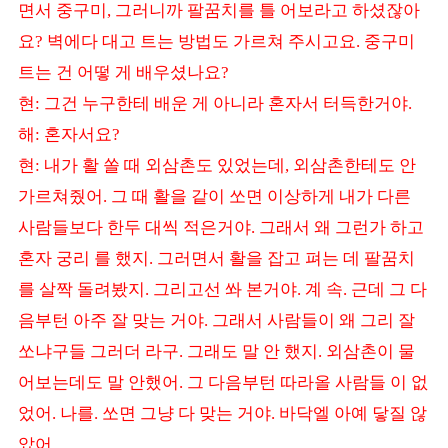
면서 중구미
그러니까 팔꿈치를 틀 어보라고 하셨잖아
,
요
벽에다 대고 트는 방법도 가르쳐 주시고요
중구미
?
.
트는 건 어떻 게 배우셨나요
?
현
그건 누구한테 배운 게 아니라 혼자서 터득한거야
:
.
해
혼자서요
:
?
현
내가 활 쏠 때 외삼촌도 있었는데
외삼촌한테도 안
:
,
가르쳐줬어
그 때 활을 같이 쏘면 이상하게 내가 다른
.
사람들보다 한두 대씩 적은거야
그래서 왜 그런가 하고
.
혼자 궁리 를 했지
그러면서 활을 잡고 펴는 데 팔꿈치
.
를 살짝 돌려봤지
그리고선 쏴 본거야
계 속
근데 그 다
.
.
.
음부턴 아주 잘 맞는 거야
그래서 사람들이 왜 그리 잘
.
쏘냐구들 그러더 라구
그래도 말 안 했지
외삼촌이 물
.
.
어보는데도 말 안했어
그 다음부턴 따라올 사람들 이 없
.
었어
나를
쏘면 그냥 다 맞는 거야
바닥엘 아예 닿질 않
.
.
.
았어
.