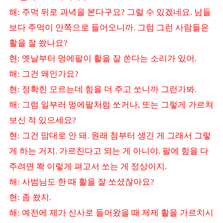
해
주먹 뒤로 과녁을 본다구요
그럴 수 있겠네요
남들
:
?
.
보다 주먹이 안쪽으로 들어오니까
그럼 그런 사람들은
.
활을 잘 쐈나요
?
현
옛날부터 멍에팔이 활을 잘 쏜다는 소리가 있어
:
.
해
그건 왜인가요
:
?
현
정확힌 모르는데 힘을 더 주고 쏘니까 그런가봐
:
.
해
그럼 일부러 멍에팔처럼 쏘거나
또는 그렇게 가르쳐
:
,
보신 적 있으세요
?
현
그건 맘대로 안 돼
원래 첨부터 생긴 게 그래서 그렇
:
.
게 하는 거지
가르친다고 되는 게 아니야
팔에 힘을 다
.
.
주려면 쫙 이렇게 펴고서 쏘는 게 정상이지
.
해
사범님도 한 때 활을 잘 쏘셨잖아요
:
?
현
좀 쐈지
:
.
해
예전에 제가 신사로 들어왔을 때 제제 활을 가르치시
: