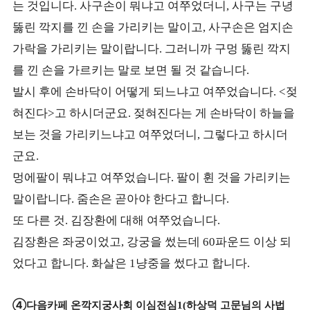
는 것입니다
사구손이 뭐냐고 여쭈었더니
사구는 구녕
.
,
뚫린 깍지를 낀 손을 가리키는 말이고
사구손은 엄지손
,
가락을 가리키는 말이랍니다
그러니까 구멍 뚫린 깍지
.
를 낀 손을 가르키는 말로 보면 될 것 같습니다
.
발시 후에 손바닥이 어떻게 되느냐고 여쭈었습니다
젖
. <
혀진다
고 하시더군요
젖혀진다는 게 손바닥이 하늘을
>
.
보는 것을 가리키느냐고 여쭈었더니
그렇다고 하시더
,
군요
.
멍에팔이 뭐냐고 여쭈었습니다
팔이 휜 것을 가리키는
.
말이랍니다
줌손은 곧아야 한다고 합니다
.
.
또 다른 것
김장환에 대해 여쭈었습니다
.
.
김장환은 좌궁이었고
강궁을 썼는데
파운드 이상 되
,
60
었다고 합니다
화살은
냥중을 썼다고 합니다
.
1
.
④
다음카페 온깍지궁사회 이심전심
하상덕 고문님의 사법
1(