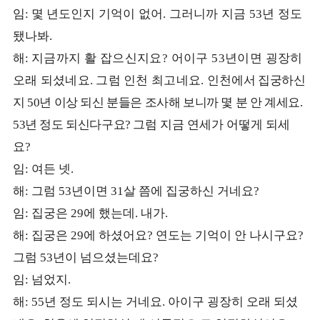
임
몇 년도인
지 기억이 없어
그러니까 지금
년
정도
:
.
53
됐나봐
.
해
지금까지 활 잡으신지요
어이구
년이면 굉
장
히
:
?
53
오래 되셨네요
그럼 인천 최고네요
인천
에서 집궁하신
.
.
지
년 이상 되신 분들은 조사해 보니까 몇 분 안 계세요
50
.
년 정도 되신다구요
그럼 지금 연세가 어떻게 되세
53
?
요
?
임
여든 넷
:
.
해
그럼
년이면
살 쯤에 집궁하신 거네요
:
53
31
?
임
집궁은
에 했는데
내가
:
29
.
.
해
집궁은
에 하셨어요
연도는 기억이 안 나시구요
:
29
?
?
그럼
년이 넘으셨는데요
53
?
임
넘었지
:
.
해
년 정도 되시는 거네요
아이구 굉장히 오래 되셨
: 55
.