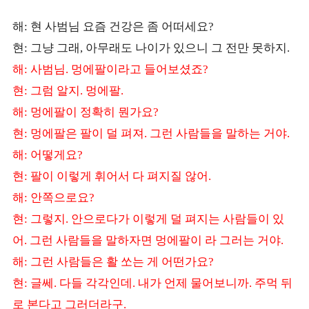
해
현 사범님 요즘 건강은 좀 어떠세요
:
?
현
그냥 그래
아무래도 나이가 있으니 그 전만 못하지
:
,
.
해
사범님
멍에팔이라고 들어보셨죠
:
.
?
현
그럼 알지
멍에팔
:
.
.
해
멍에팔이 정확히 뭔가요
:
?
현
멍에팔은 팔이 덜 펴져
그런 사람들을 말하는 거야
:
.
.
해
어떻게요
:
?
현
팔이 이렇게 휘어서 다 펴지질 않어
:
.
해
안쪽으로요
:
?
현
그렇지
안으로다가 이렇게 덜 펴지는 사람들이 있
:
.
어
그런 사람들을 말하자면 멍에팔이 라 그러는 거야
.
.
해
그런 사람들은 활 쏘는 게 어떤가요
:
?
현
글쎄
다들 각각인데
내가 언제 물어보니까
주먹 뒤
:
.
.
.
로 본다고 그러더라구
.