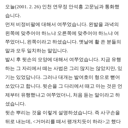
오늘
인천 연무정 안석흥 고문님과 통화했
(2001. 2. 26)
습니다
.
먼저 비정비팔에 대해서 여쭈었습니다
왼발을 과녁의
.
왼쪽에 맞추어야 하느냐 오른쪽에 맞추어야 하느냐 여
쭈었더니
왼쪽이라고 하셨습니다
옛날에 활 쏜 분들의
,
.
말과 모두 일치하는 말입니다
.
발시 후 뒷손의 모양에 대해서 여쭈었습니다
지금 유행
.
하는 그 자리에서 떼는 사법은 그리 많지는 않았지만
있
,
기는 있었답니다
그러나 대개는 발여호미 형으로 뻗어
.
쏘았다고 합니다
뒷손을 그 다리에서 때고 마는 것은 언
.
제부터 유행했냐고 여쭈었더니
처음 듣는 말이라고 하
,
셨습니다
.
뒷손 뿌리는 것을 이렇게 설명하셨습니다
즉 사구손을
.
뒤로 내는데
거머리를 떼서 팽개치듯이 하라
고 했다
, <
>