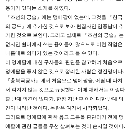
용어가 있다는 소개를 하였다
.
『
조선의 궁술
』
에는 멍에팔이 없는데
그것을
『
한국
,
의 궁도
』
에 추가한 것으로 보아 편집자인 임종남이 추
가한 것으로 보인다
그리고 실제로
『
조선의 궁술
』
는
.
없지만 활터에서 쓰는 용어들이 많으므로 이런 작업은
나름대로 의미가 있는 것이라고 볼 수 있다
.
이 멍에팔에 대한 구사들의 판단을 참고하여 처음으로
멍에팔을 좋지 않은 것으로 정리한 사람은 정진명이다
.
『
충북국궁사
』
에서 처음으로 멍에팔을
어릴 때 다쳐
,
서 펴지지 않는 것으로 규정했다
이에 대해서는 이렇다
.
할 반대 의견이 없다가
한참 지난 후 이에 대한 반대 의
,
견이 나타난 것이다
논란은 여기서 시작되었다
.
.
그러므로 멍에팔에 관한 옳고 그름을 판단하기 전에 멍
에팔에 관한 글들을 우선 살펴보는 것이 순서일 것이다
.