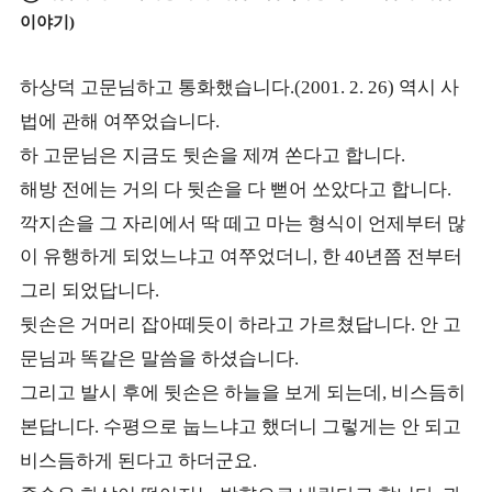
이야기
)
하상덕 고문님하고 통화했습니다
역시 사
.(2001. 2. 26)
법에 관해 여쭈었습니다
.
하 고문님은 지금도 뒷손을 제껴 쏜다고 합니다
.
해방 전에는 거의 다 뒷손을 다 뻗어 쏘았다고 합니다
.
깍지손을 그 자리에서 딱 떼고 마는 형식이 언제부터 많
이 유행하게 되었느냐고 여쭈었더니
한
년쯤 전부터
,
40
그리 되었답니다
.
뒷손은 거머리 잡아떼듯이 하라고 가르쳤답니다
안 고
.
문님과 똑같은 말씀을 하셨습니다
.
그리고 발시 후에 뒷손은 하늘을 보게 되는데
비스듬히
,
본답니다
수평으로 눕느냐고 했더니 그렇게는 안 되고
.
비스듬하게 된다고 하더군요
.