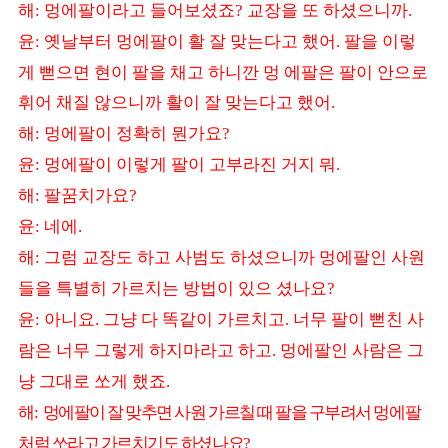
해
멍에팔이라고 들어보셨죠
교장을 또 하셨으니까
:
?
.
윤
옛날부터 멍에팔이 활 잘 맞는다고 했어
팔을 이렇
:
.
게 뻗으면 현이 팔을 채고 하니깐 멍 에팔은 팔이 안으로
휘어 채질 않으니까 활이 잘 맞는다고 했어
.
해
멍에팔이 정확히 뭔가요
:
?
윤
멍에팔이 이렇게 팔이 고부라진 거지 뭐
:
.
해
팔꿈치가요
:
?
윤
네에
:
.
해
그럼 교장도 하고 사범도 하셨으니까 멍에팔인 사원
:
들을 특별히 가르치는 방법이 있으 셨나요
?
윤
아니요
그냥 다 똑같이 가르치고
너무 팔이 뻗친 사
:
.
.
람은 너무 그렇게 하지마라고 하고
멍에팔인 사람은 그
.
냥 그대로 쏘게 했죠
.
해
멍에팔이 잘 맞추면 사원 가르칠 때 팔을 구부려서 멍에팔
:
처럼 쏘라고 가르치기도 하셨나요
?