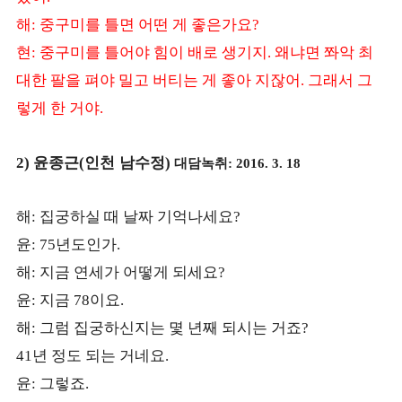
해
중구미를 틀면 어떤 게 좋은가요
:
?
현
중구미를 틀어야 힘이 배로 생기지
왜냐면 쫘악 최
:
.
대한 팔을 펴야 밀고 버티는 게 좋아 지잖어
그래서 그
.
렇게 한 거야
.
윤종근
인천 남수정
대담녹취
2)
(
)
: 2016. 3. 18
해
집궁하실 때 날짜 기억나세요
:
?
윤
년도인가
: 75
.
해
지금 연세가 어떻게 되세요
:
?
윤
지금
이요
:
78
.
해
그럼 집궁하신지는 몇 년째 되시는 거죠
:
?
년 정도 되는 거네요
41
.
윤
그렇죠
:
.