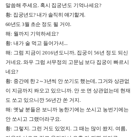
말씀해 주세요
혹시 집궁년도 기억나
세요
.
?
황
집궁
년도
내가 솔직히 얘기할게
:
?
.
년도
월 초순
정도 될 거야
60
3
.
해
월까지 기억하세요
:
?
황
내가 술 먹고 들어가서
:
...
해
그럼 지금이
년도니까
집궁이
년 정도 되
신
:
2016
,
56
거네요
와우 그럼 서무정의 고문님 보다
집궁이
빠르시
.
네요
?
황
중
간에 한
～
년씩 안 쏘기도 했는데
그거와 상관
없
:
2
3
,
이 지금까지 쏴오고 있으니까
안 쏘 면 상관없는
데 현재
.
도 쏘고 있으니깐
년간 쏜 거지
56
.
해
옛날 분들은 보니까 농한기에는 쏘시고 농번기에는
:
안 쏘시고 그랬더라구요
.
황
그렇지
그런 거도 있었지
그 때는 많이 쐈지
여름
:
.
.
.
,