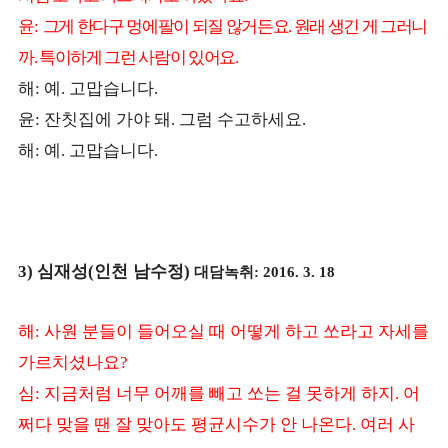
윤
그게 한다구 멍에팔이 되질 않거든요
원래 생긴 게 그러니
:
.
까
특이하게 그런 사람이 있어요
.
.
해
예
고맙습니다
:
.
.
윤
잔칫집에 가야 돼
그럼 수고하세요
:
.
.
해
예
고맙습니다
:
.
.
심재성
인천 남수정
대담녹취
3)
(
)
: 2016. 3. 18
해
사원 분들이 들어오실 때 어떻게 하고 쏘라고 자세를
:
가르치셨나요
?
심
지금처럼 너무 어깨를 빼고 쏘는 걸 못하게 하지
어
:
.
쩌다 맞을 땐 잘 맞아도 평균시수가 안 나온다
여러 사
.