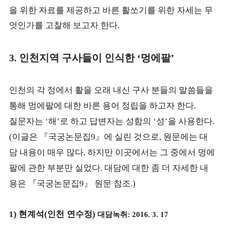
을 위한 자료를 제공하고 바른 활쏘기를 위한 자세는 무
엇인가를 고찰해 보고자 한다
.
인천지역 구사들이 인식한
멍에팔
3.
‘
’
인천의 각 정에서 활을 오래 내신 구사 분들의 말씀들을
통해 멍에팔에 대한 바른 용어 정립을 하고자 한다
.
질문자는
해
로 하고 답변자는 성함의
성
을 사용한다
‘
’
‘
’
.
이글은
『
국궁논문집
』
에 실린 것으로
원문에는 대
(
9
,
담 내용이 매우 많다
하지만 이곳에서는 그 중에서 멍에
.
팔에 관한 부분만 실었다
대담에 대한 좀 더 자세한 내
.
용은
『
국궁논문집
』
원문 참조
9
.)
현계석
인천 연수정
대담녹취
1)
(
)
: 2016. 3. 17