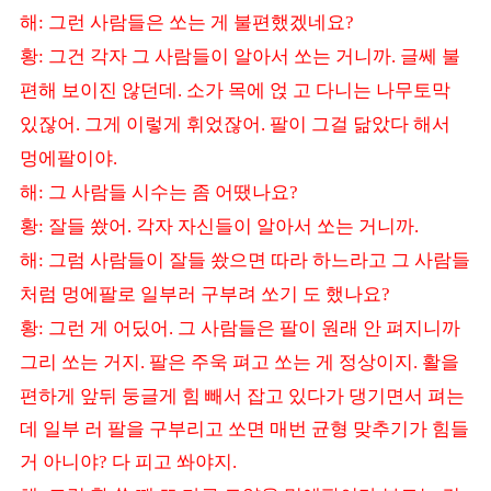
해
그런 사람들은 쏘는 게 불편했겠네요
:
?
황
그건 각자 그 사람들이 알아서 쏘는 거니까
글쎄 불
:
.
편해 보이진 않던데
소가 목에 얹 고 다니는 나무토막
.
있잖어
그게 이렇게 휘었잖어
팔이 그걸 닮았다 해서
.
.
멍에팔이야
.
해
그 사람들 시수는 좀 어땠나요
:
?
황
잘들 쐈어
각자 자신들이 알아서 쏘는 거니까
:
.
.
해
그럼 사람들이 잘들 쐈으면 따라 하느라고 그 사람들
:
처럼 멍에팔로 일부러 구부려 쏘기 도 했나요
?
황
그런 게 어딨어
그 사람들은 팔이 원래 안 펴지니까
:
.
그리 쏘는 거지
팔은 주욱 펴고 쏘는 게 정상이지
활을
.
.
편하게 앞뒤 둥글게 힘 빼서 잡고 있다가 댕기면서 펴는
데 일부 러 팔을 구부리고 쏘면 매번 균형 맞추기가 힘들
거 아니야
다 피고 쏴야지
?
.