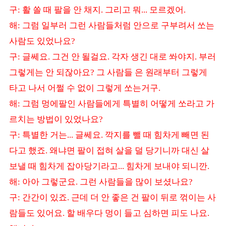
구
활 쏠 때 팔을 안 채지
그리고 뭐
모르겠어
:
.
...
.
해
그럼 일부러 그런 사람들처럼 안으로 구부려서 쏘는
:
사람도 있었나요
?
구
글쎄요
그건 안 될걸요
각자 생긴 대로 쏴야지
부러
:
.
.
.
그렇게는 안 되잖아요
그 사람들 은 원래부터 그렇게
?
타고 나서 어쩔 수 없이 그렇게 쏘는거구
.
해
그럼 멍에팔인 사람들에게 특별히 어떻게 쏘라고 가
:
르치는 방법이 있었나요
?
구
특별한 거는
글쎄요
깍지를 뺄 때 힘차게 빼면 된
:
...
.
다고 했죠
왜냐면 팔이 접혀 살을 덜 당기니까 대신 살
.
보낼 때 힘차게 잡아당기라고
힘차게 보내야 되니깐
...
.
해
아아 그렇군요
그런 사람들을 많이 보셨나요
:
.
?
구
간간이 있죠
근데 더 안 좋은 건 팔이 뒤로 꺾이는 사
:
.
람들도 있어요
할 배우다 멍이 들고 심하면 피도 나요
.
.