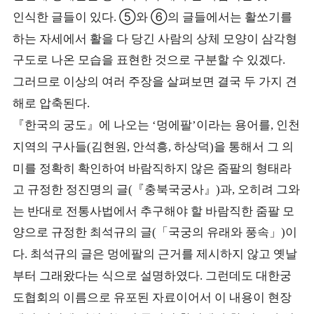
인식한 글들이 있다
⑤
와
⑥
의 글들에서는 활쏘기를
.
하는 자세에서 활을 다 당긴 사람의 상체 모양이 삼각형
구도로 나온 모습을 표현한 것으로 구분할 수 있겠다
.
그러므로 이상의 여러 주장을 살펴보면 결국 두 가지 견
해로 압축된다
.
『
한국의 궁도
』
에 나오는
멍에팔
이라는 용어를
인천
‘
’
,
지역의 구사들
김현원
안석흥
하상덕
을 통해서 그 의
(
,
,
)
미를 정확히 확인하여 바람직하지 않은 줌팔의 형태라
고 규정한 정진명의 글
『
충북국궁사
』
과
오히려 그와
(
)
,
는 반대로 전통사법에서 추구해야 할 바람직한 줌팔 모
양으로 규정한 최석규의 글
「
국궁의 유래와 풍속
」
이
(
)
다
최석규의 글은 멍에팔의 근거를 제시하지 않고 옛날
.
부터 그래왔다는 식으로 설명하였다
그런데도 대한궁
.
도협회의 이름으로 유포된 자료이어서 이 내용이 현장