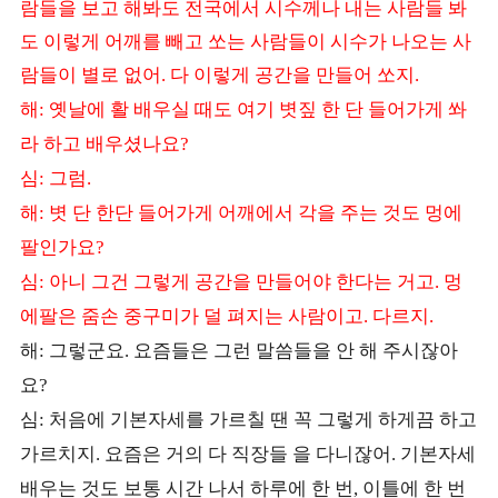
람들을 보고 해봐도 전국에서 시수께나 내는 사람들 봐
도 이렇게 어깨를 빼고 쏘는 사람들이 시수가 나오는 사
람들이 별로 없어
다 이렇게 공간을 만들어 쏘지
.
.
해
옛날에 활 배우실 때도 여기 볏짚 한 단 들어가게 쏴
:
라 하고 배우셨나요
?
심
그럼
:
.
해
볏 단 한단 들어가게 어깨에서 각을 주는 것도 멍에
:
팔인가요
?
심
아니 그건 그렇게 공간을 만들어야 한다는 거고
멍
:
.
에팔은 줌손 중구미가 덜 펴지는 사람이고
다르지
.
.
해
그렇군요
요즘들은 그런 말씀들을 안 해 주시잖아
:
.
요
?
심
처음에 기본자세를 가르칠 땐 꼭 그렇게 하게끔 하고
:
가르치지
요즘은 거의 다 직장들 을 다니잖어
기본자세
.
.
배우는 것도 보통 시간 나서 하루에 한 번
이틀에 한 번
,