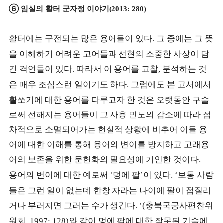
⑥
임실의 활터 군자정 이야기
(2013: 280)
활터에는 구전되는 많은 용어들이 있다
그 중에는 그 뜻
.
을 이해하기 어려운 고어들과 선현의 소중한 사상이 담
긴 격언들이 있다
따라서 이 용어를 고찰
분석하는 것
.
,
은 매우 조심스런 일이기도 하다
그럼에도 본 고서에서
.
활쏘기에 대한 용어를 다루고자 한 것은 오랫동안 구술
로써 전해지는 용어들이 그 사용 빈도의 감소에 따라 점
차적으로 소멸되어가는 현실적 상황에 비추어 이들 용
어에 대한 이해를 통해 용어의 변이를 방지하고 고래용
어의 보존을 위한 문헌화의 필요성에 기인한 것이다
.
용어의 변이에 대한 예로써
멍에 팔
이 있다
보통 사람
‘
’
. ‘
들은 그런 일이 없는데 한창 자라는 나이에 팔이 접질리
거나 부러지면 그러는 수가 생긴다
충북국궁사편찬위
. ’(
원회
와 같이 멍에 팔에 대한 잘못된 기술에
, 1997: 128)