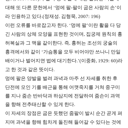
대해 또 다른 문헌에서
멍에 팔
팔이 굽은 사람의 손
이
‘
-
’
라 인용하고 있다
정재성
김형묵
.(
.
, 2007: 196)
이런 오류를 바로잡고자 한다
멍에 팔
이란 활을 다 당
. ‘
’
긴 사람의 상체 모양을 표현한 것이며
집궁제 원칙의 흉
,
허복실과 그 맥을 같이한다
즉
흉허는 조선의 궁술의
.
,
흉격에서와 같이
가슴통을 모두 비어야만 쓰나니 만일
‘
배이거나 벌어지면 법에 대기한다
이중화
라
.’(
, 1929: 60)
고 한 것과 같은 뜻이다
.
멍에 팔은 양발을 벌려 과녁과 마주 선 자세를 취한 후
단전에 모인 기를 배근을 통해 어깻죽지를 거쳐 중구미
를 지나 줌손 반바닥과 하삼지에 전달하여 줌손이 과역
을 향해 전추태산할 수 있게 한다
.
이 자세의 장점은 굽은 듯했던 줌팔이 발시 순간 곧게 펴
지며 과녁을 향해 힘차게 돌진해 들어갈 수 있다는 것에