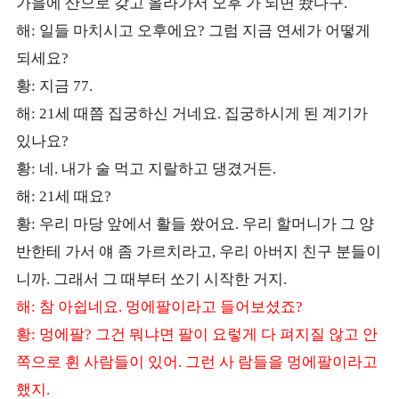
가을에 산으로 갖고 올라가서 오후 가 되면 쐈다구
.
해
일들 마치시고 오후에요
그럼 지금 연세가 어떻게
:
?
되세요
?
황
지금
:
77.
해
세 때쯤 집궁하신 거네요
집궁하시게 된 계기가
: 21
.
있나요
?
황
네
내가 술 먹고 지랄하고 댕겼거든
:
.
.
해
세 때요
: 21
?
황
우리 마당 앞에서 활들 쐈어요
우리 할머니가 그 양
:
.
반한테 가서 얘 좀 가르치라고
우리 아버지 친구 분들이
,
니까
그래서 그 때부터 쏘기 시작한 거지
.
.
해
참 아쉽네요
멍에팔이라고 들어보셨죠
:
.
?
황
멍에팔
그건 뭐냐면 팔이 요렇게 다 펴지질 않고 안
:
?
쪽으로 휜 사람들이 있어
그런 사 람들을 멍에팔이라고
.
했지
.