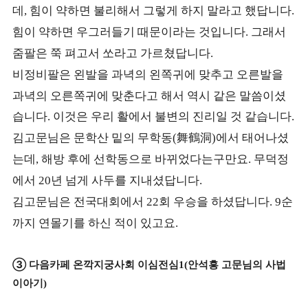
데
힘이 약하면 불리해서 그렇게 하지 말라고 했답니다
,
.
힘이 약하면 우그러들기 때문이라는 것입니다
그래서
.
줌팔은 쭉 펴고서 쏘라고 가르쳤답니다
.
비정비팔은 왼발을 과녁의 왼쪽귀에 맞추고 오른발을
과녁의 오른쪽귀에 맞춘다고 해서 역시 같은 말씀이셨
습니다
이것은 우리 활에서 불변의 진리일 것 같습니다
.
.
김고문님은 문학산 밑의 무학동
舞鶴洞
에서 태어나셨
(
)
는데
해방 후에 선학동으로 바뀌었다는구만요
무덕정
,
.
에서
년 넘게 사두를 지내셨답니다
20
.
김고문님은 전국대회에서
회 우승을 하셨답니다
순
22
. 9
까지 연몰기를 하신 적이 있고요
.
③
다음카페 온깍지궁사회 이심전심
안석흥 고문님의 사법
1(
이아기
)