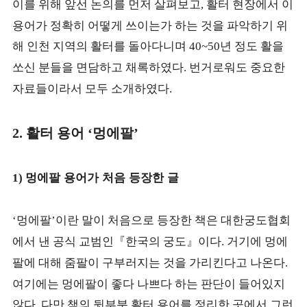
이를 위해 앞선 논의를 먼저 살펴보고
활터 현장에서 이
,
용어가 정확히 어떻게 쓰이는가 하는 것을 파악하기 위
해 인천 지역의 활터를 돌아다니며
년 정도 활을
40~50
쏘신 분들을 면담하고 채록하였다
번거로워도 중요한
.
자료들이라서 모두 소개하였다
.
활터 용어
멍에팔
2.
‘
’
멍에팔 용어가 처음 등장한 글
1)
멍에팔
이란 말이 처음으로 등장한 책은 대한궁도협회
‘
’
에서 낸 공식 교범인
『
한국의 궁도
』
이다
거기에 멍에
.
팔에 대해 줌팔이 구부러지는 것을 가리킨다고 나온다
.
여기에는 멍에팔이 좋다 나쁘다 하는 판단이 들어있지
않다
다만 책의 뒷부분 활터 용어를 정리한 곳에서 그런
.