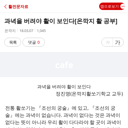
C
활전문자료
앱으로보기
A
과녁을 버려야 활이 보인다[온깍지 활 공부]
F
작
작
조
온깍지
18.03.07
1,045
성
성
회
E
자
시
수
글
가
글
목록
댓글
0
가
간
자
자
크
크
기
기
크
작
게
게
과녁을 버려야 활이 보인다
정진명(온깍지활쏘기학교 교두)
전통 활쏘기는 『조선의 궁술』에 있고, 『조선의 궁
술』에는 과녁이 없습니다. 과녁이 없다는 것은 과녁이
없다는 뜻이 아니라 우리 활이 다다라야 할 곳이 과녁이