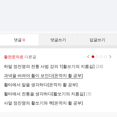
댓
댓글
0
댓글쓰기
답글쓰기
글
댓
글
활전문자료
다른글
현재페이지 1
2
3
4
리
스
댓
하말 정진명의 전통 사법 강의 1[활쏘기의 지름길]
(
24
)
트
글
과녁을 버려야 활이 보인다[온깍지 활 공부]
＜
활터에서 말을 생각하다[온깍지 활 공부]
전
댓
활터에서 전통을 생각하다[활쏘기의 지름길]
(
3
)
글
사말 정진명의 활쏘기와 책[온깍지 활 공부]
온