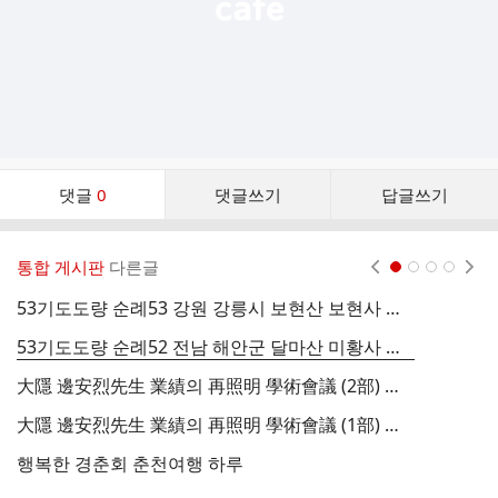
댓
댓글
0
댓글쓰기
답글쓰기
글
댓
글
통합 게시판
다른글
현재페이지 1
2
3
4
리
스
53기도도량 순례53 강원 강릉시 보현산 보현사 보현보살
트
53기도도량 순례52 전남 해안군 달마산 미황사 미륵.문수보살
준
大隱 邊安烈先生 業績의 再照明 學術會議 (2部) 유튜브 동영상
大隱 邊安烈先生 業績의 再照明 學術會議 (1部) 유튜브 동영상
경
행복한 경춘회 춘천여행 하루