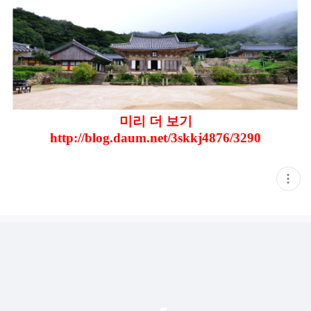
미리 더 보기
http://blog.daum.net/3skkj4876/3290
현
재
게
시
글
추
가
기
능
열
기