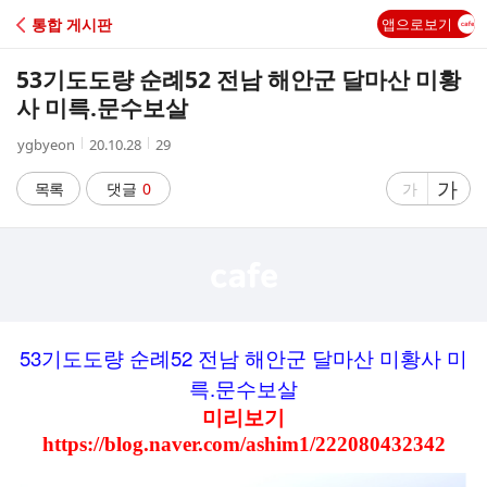
C
통합 게시판
앱으로보기
A
53기도도량 순례52 전남 해안군 달마산 미황
F
사 미륵.문수보살
작
작
조
ygbyeon
20.10.28
29
E
성
성
회
자
시
수
글
가
글
목록
댓글
0
가
간
자
자
크
크
기
기
크
작
게
게
53
52
기도도량
순례
전남
해안군
달마산
미황사
미
.
륵
문수보살
미리보기
https://blog.naver.com/ashim1/222080432342