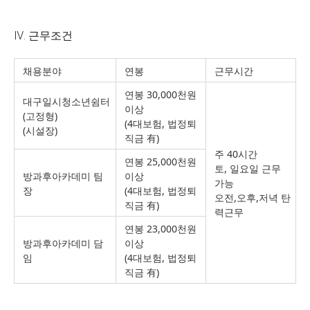
Ⅳ. 근무조건
채용분야
연봉
근무시간
연봉 30,000천원
대구일시청소년쉼터
이상
(고정형)
(4대보험, 법정퇴
(시설장)
직금 有)
주 40시간
연봉 25,000천원
토, 일요일 근무
방과후아카데미 팀
이상
가능
장
(4대보험, 법정퇴
오전,오후,저녁 탄
직금 有)
력근무
연봉 23,000천원
방과후아카데미 담
이상
임
(4대보험, 법정퇴
직금 有)