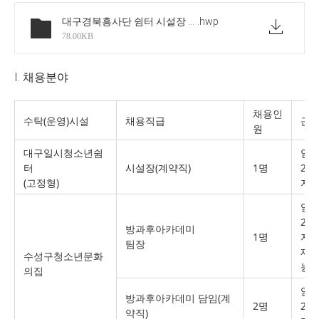
대구경북흥사단 쉼터 시설장 및 수성구청소년문화의집 방카직원 채용공고문
.hwp
78.00KB
Ⅰ. 채용분야
채용인
수탁(운영)시설
채용직급
근
원
대구일시청소년쉼
임
터
시설장(계약직)
1명
202
(고정형)
지
임
202
방과후아카데미
1명
지
팀장
재수
수성구청소년문화
능
의집
임
방과후아카데미 담임(계
2명
202
약직)