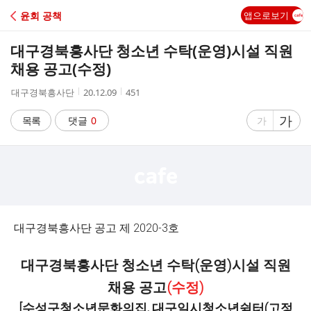
C
윤회 공책
앱으로보기
A
대구경북흥사단 청소년 수탁(운영)시설 직원
F
채용 공고(수정)
작
작
조
대구경북흥사단
20.12.09
451
E
성
성
회
자
시
수
글
가
글
목록
댓글
0
가
간
자
자
크
크
기
기
크
작
게
게
대구경북흥사단 공고 제 2020-3호
대구경북흥사단 청소년 수탁(운영)시설 직원
채용 공고
(수정)
[수성구청소년문화의집, 대구일시청소년쉼터(고정