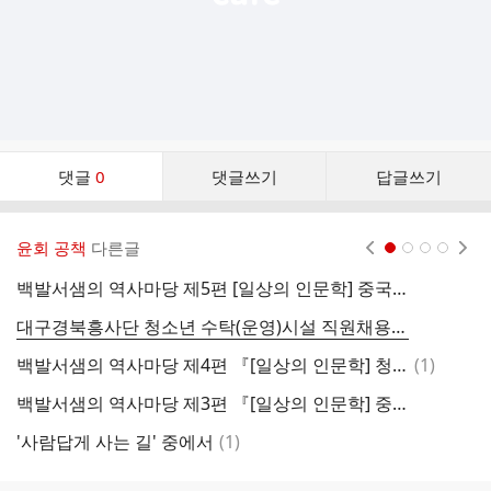
댓
댓글
0
댓글쓰기
답글쓰기
글
댓
글
윤회 공책
다른글
현재페이지 1
2
3
4
리
스
백발서샘의 역사마당 제5편 [일상의 인문학] 중국 최악의 참극, 마오쩌둥의 대약진운동 - 서정춘 단우
트
대구경북흥사단 청소년 수탁(운영)시설 직원채용 공고(수정)
도
댓
백발서샘의 역사마당 제4편 『[일상의 인문학] 청.러.일의 싸움터가 된 한말의 조선』 - 서정춘 단우
(
1
)
글
백발서샘의 역사마당 제3편 『[일상의 인문학] 중국 상고사 속 성군들』 - 서정춘 단우
도
댓
'사람답게 사는 길' 중에서
(
1
)
글