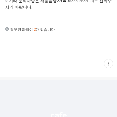
○ 기타 문의사항은 채용담당자(☎053-754-3415)로 전화주
시기 바랍니다.
첨부된 파일이
2
개 있습니다.
현
재
게
시
글
추
가
기
능
열
기