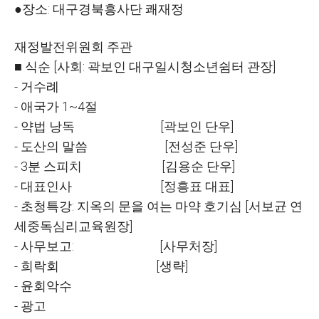
●장소: 대구경북흥사단 쾌재정
재정발전위원회 주관
■ 식순 [사회: 곽보인 대구일시청소년쉼터 관장]
- 거수례
- 애국가 1~4절
- 약법 낭독 [곽보인 단우]
- 도산의 말씀 [전성준 단우]
- 3분 스피치 [김용순 단우]
- 대표인사 [정흥표 대표]
- 초청특강: 지옥의 문을 여는 마약 호기심 [서보균 연
세중독심리교육원장]
- 사무보고: [사무처장]
- 희락회 [생략]
- 윤회악수
- 광고