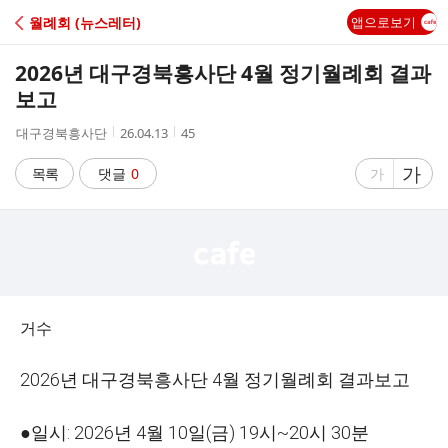
C
월례회 (뉴스레터)
앱으로보기
A
2026년 대구경북흥사단 4월 정기월례회 결과
F
보고
작
작
조
대구경북흥사단
26.04.13
45
E
성
성
회
자
시
수
글
가
글
목록
댓글
0
가
간
자
자
크
크
기
기
크
작
게
게
거수
2026년 대구경북흥사단 4월 정기월례회 결과보고
●일시: 2026년 4월 10일(금) 19시~20시 30분