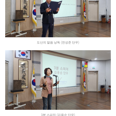
도산의 말씀 낭독 (전성준 단우)
3분 스피치 (김용순 단우)