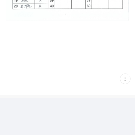
현
재
게
시
글
추
가
기
능
열
기