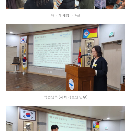
애국가 제창 1~4절
약법낭독 (사회 곽보인 단우)