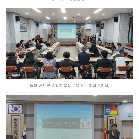
특강 :서보균 원장(지옥의 문을 여는 마약 호기심)