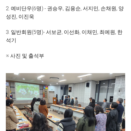
2. 예비단우(6명) - 권승우, 김용순, 서지민, 손채원, 양
성진, 이진욱
3. 일반회원(5명)- 서보균, 이선화, 이채민, 최예원, 한
석기
※ 사진 및 출석부