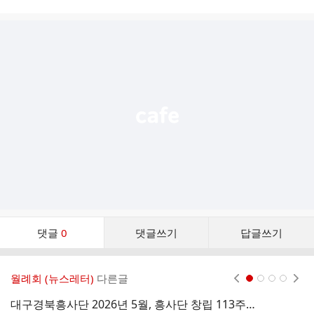
시
글
추
가
기
능
열
기
댓
댓글
0
댓글쓰기
답글쓰기
글
댓
글
월례회 (뉴스레터)
다른글
현재페이지 1
2
3
4
리
스
대구경북흥사단 2026년 5월, 흥사단 창립 113주년 기념 월례회 결과보고