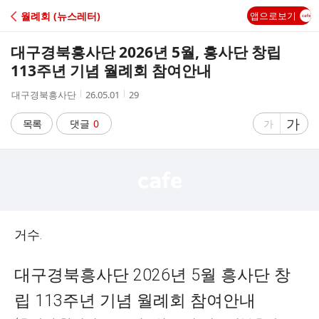
C
월례회 (뉴스레터)
앱으로보기
A
대구경북흥사단 2026년 5월, 흥사단 창립
F
113주년 기념 월례회 참여안내
작
작
조
대구경북흥사단
26.05.01
29
E
성
성
회
자
시
수
글
가
글
목록
댓글
0
가
간
자
자
크
크
기
기
크
작
게
게
거수.
대구경북흥사단 2026년 5월 흥사단 창
립 113주년 기념 월례회 참여안내