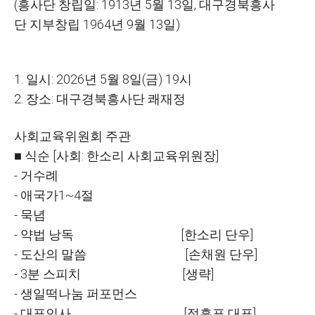
(흥사단 창립일: 1913년 5월 13일, 대구경북흥사
단 지부창립 1964년 9월 13일)
1. 일시: 2026년 5월 8일(금) 19시
2. 장소: 대구경북흥사단 쾌재정
사회교육위원회 주관
■ 식순 [사회: 한소리 사회교육위원장]
- 거수례
- 애국가1~4절
- 묵념
- 약법 낭독 [한소리 단우]
- 도산의 말씀 [손채원 단우]
- 3분 스피치 [생략]
- 생일떡나눔 퍼포먼스
- 대표인사 [정흥표 대표]