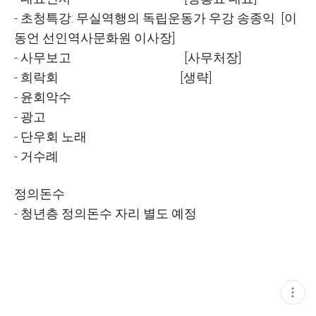
- 초청특강: 무실역행의 독립운동가 우강 송종익 [이
동언 선인역사문화원 이사장]
- 사무보고 [사무처장]
- 희락회 [생략]
- 윤회악수
- 광고
- 단우회 노래
- 거수례
정의돈수
- 청년층 정의돈수 자리 별도 예정
현
재
게