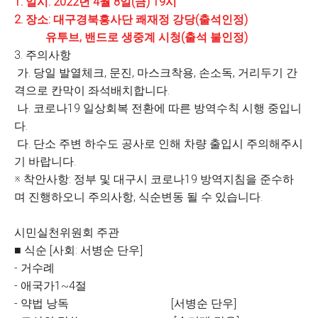
1. 일시: 2022년 4월 8일(금) 19시
2. 장소: 대구경북흥사단 쾌재정 강당(출석인정)
유투브, 밴드로 생중계 시청(출석 불인정)
3. 주의사항
가. 당일 발열체크, 문진, 마스크착용, 손소독, 거리두기 간
격으로 칸막이 좌석배치합니다.
나. 코로나19 일상회복 전환에 따른 방역수칙 시행 중입니
다.
다. 단소 주변 하수도 공사로 인해 차량 출입시 주의해주시
기 바랍니다.
※ 착안사항: 정부 및 대구시 코로나19 방역지침을 준수하
며 진행하오니 주의사항, 식순변동 될 수 있습니다.
시민실천위원회 주관
■ 식순 [사회: 서병순 단우]
- 거수례
- 애국가1~4절
- 약법 낭독 [서병순 단우]