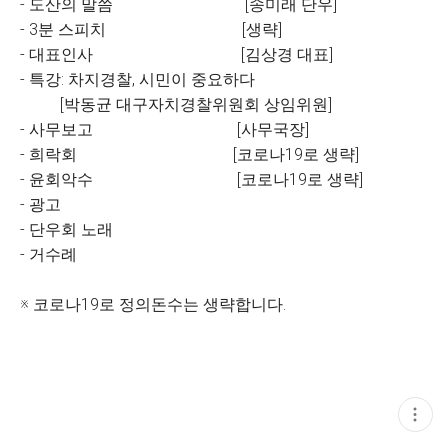
- 도산의 말씀 [송미래 단우]
- 3분 스피치 [생략]
- 대표인사 [김상경 대표]
- 특강: 차지경찰, 시민이 중요하다
[박동균 대구자치경찰위원회 상임위원]
- 사무보고 [사무국장]
- 희락회 [코로나19로 생략]
- 윤회악수 [코로나19로 생략]
- 광고
- 단우회 노래
- 거수례
※ 코로나19로 정의돈수는 생략합니다.
현
재
게