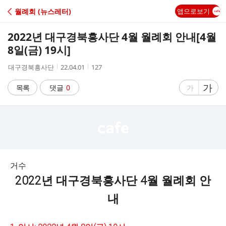
C
월례회 (뉴스레터)
앱으로보기
A
2022년 대구경북흥사단 4월 월례회 안내[4월
F
8일(금) 19시]
작
작
조
대구경북흥사단
22.04.01
127
E
성
성
회
자
시
수
글
가
글
목록
댓글
0
가
간
자
자
크
크
기
기
크
작
게
게
거수
2022년 대구경북흥사단 4월 월례회 안
내