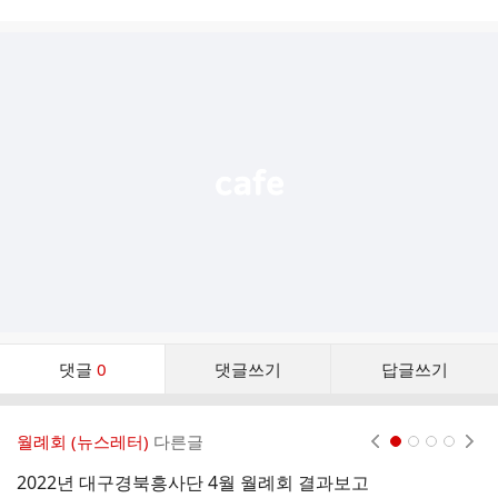
시
글
추
가
기
능
열
기
댓
댓글
0
댓글쓰기
답글쓰기
글
댓
글
월례회 (뉴스레터)
다른글
현재페이지 1
2
3
4
리
스
2022년 대구경북흥사단 4월 월례회 결과보고
2