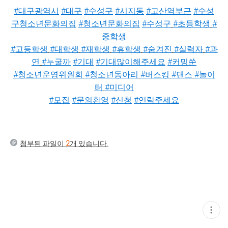
#대구광역시
#대구
#수성구
#시지동
#고산역부근
#수성
구청소년문화의집
#청소년문화의집
#수성구
#초등학생
#
중학생
#고등학생
#대학생
#재학생
#휴학생
#숨겨진
#실력자
#과
연
#누굴까
#기대
#기대많이해주세요
#커밍쑨
#청소년운영위원회
#청소년동아리
#버스킹
#댄스
#놀이
터
#미디어
#모집
#문의환영
#신청
#연락주세요
첨부된 파일이
2
개 있습니다.
현
재
게