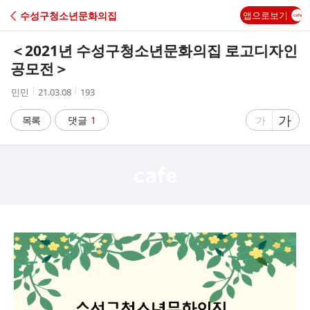
C
수성구청소년문화의집
앱으로보기
A
＜2021년 수성구청소년문화의집 로고디자인
F
공모전＞
작
작
조
민민
21.03.08
193
E
성
성
회
자
시
수
글
가
글
목록
댓글
1
가
간
자
자
크
크
기
기
크
작
게
게