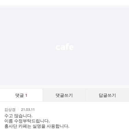
시
글
추
가
기
능
열
기
댓
댓글
1
댓글쓰기
답글쓰기
글
댓
작
작
김상경
21.03.11
글
성
성
수고 많습니다.
리
자
시
이름 수정부탁드립니다.
스
간
흥사단 카페는 실명을 사용합니다.
트