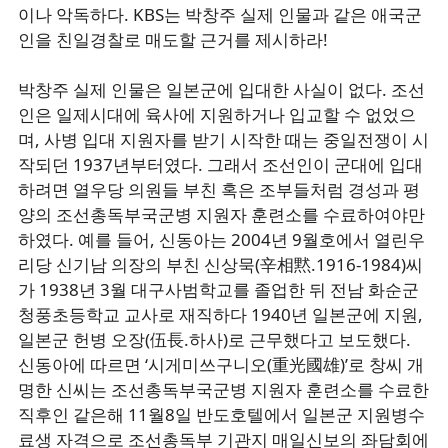
이나 악독하다. KBS는 박창주 실제 인물과 같은 애국군
인을 친일경찰로 매도할 근거를 제시하라!
박창주 실제 인물은 일본군에 입대한 사실이 없다. 조선
인은 일제시대에 육사에 지원하거나 입교할 수 없었으
며, 사병 입대 지원자를 받기 시작한 때는 중일전쟁이 시
작되던 1937년부터였다. 그래서 조선인이 군대에 입대
하려면 열우당 의원들 부친 혹은 조부들처럼 경성과 평
양의 조선총독부국군병 지원자 훈련소를 수료하여야만
하였다. 예를 들어, 신동아는 2004년 9월호에서 열린우
리당 신기남 의장의 부친 신상묵(辛相黙.1916-1984)씨
가 1938년 3월 대구사범학교를 졸업한 뒤 전남 화순군
청풍초등학교 교사로 재직하다 1940년 일본군에 지원,
일본군 헌병 오장(伍長.하사)로 근무했다고 보도했다.
신동아에 따르면 ‘시게미쓰구니오(重光國雄)’로 창씨 개
명한 신씨는 조선총독부국군병 지원자 훈련소를 수료한
직후인 같은해 11월8일 반도호텔에서 일본군 지원병수
료생 자격으로 조선총독부 기관지 매일신보의 좌담회에