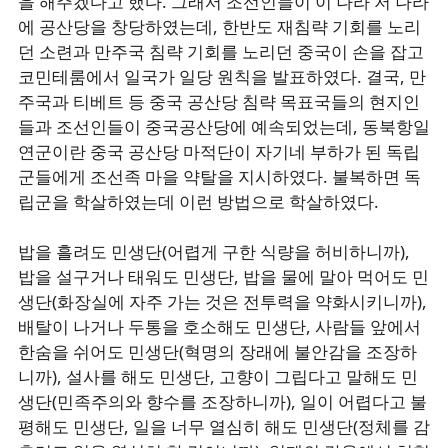
을 해주겠다고 했다. 그래서 조선인들이 이 나라 저 나라
에 공산당을 창당하였는데, 한반도 재침략 기회를 노리
던 소련과 만주국 침략 기회를 노리던 중국이 손을 잡고
코민테룸에서 일국가 일당 원칙을 발표하였다. 결국, 만
주국과 티베트 등 중국 공산당 침략 목표국들의 현지인
들과 조선인들이 중국공산당에 예속되었는데, 동북항일
연군이란 중국 공산당 마적단이 자기네 부하가 된 독립
군들에게 조선족 마을 약탈을 지시하였다. 불복하면 독
립군을 학살하였는데 이런 방법으로 학살하였다.
밥을 흘려도 민생단(어렵게 구한 식량을 허비하니까),
밥을 설구거나 태워도 민생단, 밥을 물에 말아 먹어도 민
생단(화장실에 자주 가는 것은 전투력을 약화시키니까),
배탈이 나거나 두통을 호소해도 민생단, 사람들 앞에서
한숨을 쉬어도 민생단(혁명의 장래에 불안감을 조장하
니까), 설사를 해도 민생단, 고향이 그립다고 말해도 민
생단(민족주의와 향수를 조장하니까), 일이 어렵다고 불
평해도 민생단, 일을 너무 열심히 해도 민생단(정체를 감