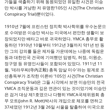
가들을 색출하기 위해 동원되었던 유일한 사건은 이승
만 박사를 겨냥한 저 유명한‘105인 사건(The Christian
Conspiracy Trial)뿐이었다.
1910년 7월에 프린스턴 정치학 박사학위를 우수논문으
로 수여받은 이승만 박사는 미국에서 편안한 생활이 보
장되었지만 배타고 바로 귀국하였다. YMCA 총무로 활
동하던 1910년 10월부터 1912년 3월까지 약1년 반 동
안 그의 강의를 들은 제자들 가운데에는 나중에 독립운
동과 대한민국 건국에 기여했던 임병직, 허정, 이원순,
정구영 등 유명인사들이 포함되어 있었다. 1911년 11
월, '데라우찌(寺內正毅) 총독 암살 미수'라는 핑계로 조
선총독부가 조작한 이른바 ‘105인 사건(The Christian
Conspiracy Trial)은 그들 시각에서 보면 이승만의 전국
YMCA 조직운동과 깊은 연관이 있는 것이었기에 이승만
은 검거 대상 제1호였으나 다행히 YMCA국제위원회 총
무 모트(John R. Mott)박사의 개입으로 체포를 면하고
37세였던 1912년 3월 26일 서울을 탈출하여 미국으로