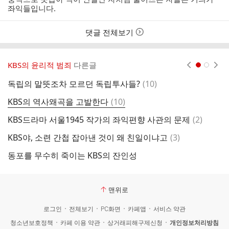
간
좌익들입니다.
댓글 전체보기
KBS의 윤리적 범죄
다른글
현재페이지 1
2
댓
독립의 말뜻조차 모르던 독립투사들?
(
10
)
글
댓
KBS의 역사왜곡을 고발한다
(
10
)
글
댓
KBS드라마 서울1945 작가의 좌익편향 사관의 문제
(
2
)
글
댓
KBS야, 소련 간첩 잡아낸 것이 왜 친일이냐고
(
3
)
글
동포를 무수히 죽이는 KBS의 잔인성
맨위로
로그인
전체보기
PC화면
카페앱
서비스 약관
청소년보호정책
카페 이용 약관
상거래피해구제신청
개인정보처리방침