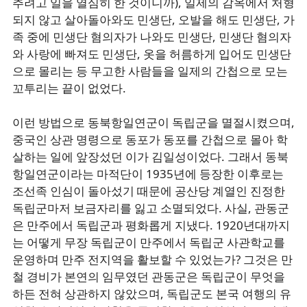
추려고 일을 열심히 한 것이니까), 일제의 감옥에서 처형
되지 않고 살아돌아와도 민생단, 오발을 해도 민생단, 가
족 중에 민생단 혐의자가 나와도 민생단, 민생단 혐의자
와 사랑에 빠져도 민생단, 옷을 허름하게 입어도 민생단
으로 몰리는 등 무고한 사람들을 일제의 간첩으로 모는
꼬투리는 끝이 없었다.
이런 방법으로 동북항일연군이 독립군을 멸절시켰으며,
중국인 상관 명령으로 동포가 동포를 간첩으로 몰아 학
살하는 일에 앞장섰던 이가 김일성이었다. 그래서 동북
항일연군이라는 마적단이 1935년에 등장한 이후로는
조선족 인심이 돌아섰기 때문에 공산당 계열인 진정한
독립군마저 보금자리를 잃고 소멸되었다. 사실, 관동군
은 만주에서 독립군과 평화롭게 지냈다. 1920년대까지
는 어떻게 무장 독립군이 만주에서 독립군 사관학교를
운영하며 만주 전지역을 활보할 수 있었는가? 그것은 만
철 경비가 본연의 임무였던 관동군은 독립군이 무엇을
하든 전혀 상관하지 않았으며, 독립군도 본국 여행의 유