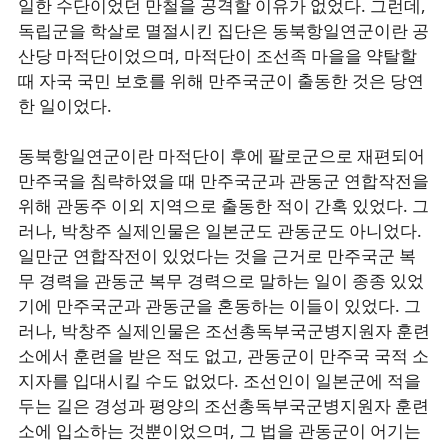
일한 수단이었던 만철을 공격할 이유가 없었다. 그런데,
독립군을 학살로 멸절시킨 집단은 동북항일연군이란 공
산당 마적단이었으며, 마적단이 조선족 마을을 약탈할
때 자국 국민 보호를 위해 만주국군이 출동한 것은 당연
한 일이었다.
동북항일연군이란 마적단이 후에 팔로군으로 재편되어
만주국을 침략하였을 때 만주국군과 관동군 연합작전을
위해 관동주 이외 지역으로 출동한 적이 간혹 있었다. 그
러나, 박창주 실제인물은 일본군도 관동군도 아니었다.
일만군 연합작전이 있었다는 것을 근거로 만주국군 복
무 경력을 관동군 복무 경력으로 말하는 일이 종종 있었
기에 만주국군과 관동군을 혼동하는 이들이 있었다. 그
러나, 박창주 실제인물은 조선총독부국군병지원자 훈련
소에서 훈련을 받은 적도 없고, 관동군이 만주국 국적 소
지자를 입대시킬 수도 없었다. 조선인이 일본군에 적을
두는 길은 경성과 평양의 조선총독부국군병지원자 훈련
소에 입소하는 것뿐이었으며, 그 법을 관동군이 어기는