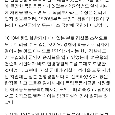
에 뛸만한 독립운동가가 있었는가? 흉악범도 일제 시대
에 재판을 받았으면 모두 독립투사라는 주장은 논리에
맞지 않을뿐더러, 1920년부터 군인과 경찰의 역할이 구
분되어 조선군의 임무는 대소 국방에 국한되어 있었다.
1010년 한일합방되자마자 일본 본토 경찰을 조선으로
모두 데려올 수도 없는 것이요, 경찰이 하늘에서 갑자기
떨어지는 것도 아니므로 1919년까지는 헌병경찰제도
가 도입되어 군인이 순사복을 입고 있었는데, 여운형의
건준의 치안대가 바로 헌병경찰제도를 그대로 모방한
것이었다. 그런데, 사실 군대와 경찰의 성격을 모두 지녔
던 치안대는 일본 헌병경찰보다 더 잔혹하였었다. 붉은
완장을 차고 그들은 일제시대에 독립운동자금을 지원했
던 애국동포들을북한에서는 도끼로 때려죽였고, 남한에
서도 죽창으로 찔러 죽이는 양민학살이 전혀 없지는 않
았다.
여하간, 1919년에 헌병경찰제도는 끝이 났음에도 불구