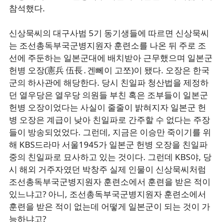
참석했다.
신상묵씨의 대구사범 5기 동기생들에 따르면 신상묵씨
는 조선총독부국군병지원자 훈련소를 나온 뒤 주로 조
선에 주둔하는 일본군대에 배치받아 근무했으며 일본군
헌병 오장(憲兵 伍長․겐뻬이 고쪼)이 됐다. 오장은 한국
군의 하사관에 해당한다. 당시 친일파 청산법을 제정하
던 열우당은 열우당 의원들 부친 혹은 조부들이 일본군
헌병 오장이었다는 사실이 줄줄이 밝혀지자 일본군 헌
병 오장은 계급이 낮아 친일파로 간주할 수 없다는 주장
들이 방송되었었다. 그런데, 지금은 이승만 죽이기를 위
해 KBS드라마 서울1945가 일본군 헌병 오장을 친일파
중의 친일파로 묘사하고 있는 것이다. 그런데 KBS야, 당
시 해외 거주자였던 박창주 실제 인물이 신상묵씨처럼
조선총독부국군병지원자 훈련소에서 훈련을 받은 적이
있느냐고? 아니, 조선총독부국군병지원자 훈련소에서
훈련을 받은 적이 없는데 어떻게 일본군이 되는 것이 가
능하냐고?