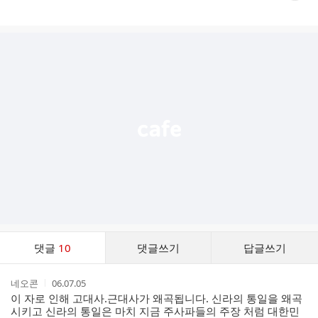
게
시
글
추
가
기
능
열
기
댓
댓글
10
댓글쓰기
답글쓰기
글
댓
작
작
네오콘
06.07.05
글
성
성
이 자로 인해 고대사.근대사가 왜곡됩니다. 신라의 통일을 왜곡
리
자
시
시키고 신라의 통일은 마치 지금 주사파들의 주장 처럼 대한민
스
간