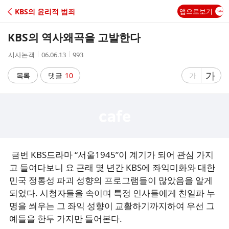
C
KBS의 윤리적 범죄
앱으로보기
A
KBS의 역사왜곡을 고발한다
F
작
작
조
시사논객
06.06.13
993
성
성
회
E
자
시
수
글
가
글
목록
댓글
10
가
간
자
자
크
크
기
기
크
작
게
게
금번 KBS드라마 “서울1945”이 계기가 되어 관심 가지
고 들여다보니 요 근래 몇 년간 KBS에 좌익미화와 대한
민국 정통성 파괴 성향의 프로그램들이 많았음을 알게
되었다. 시청자들을 속이며 특정 인사들에게 친일파 누
명을 씌우는 그 좌익 성향이 교활하기까지하여 우선 그
예들을 한두 가지만 들어본다.