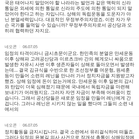
국은 태어나지 말았어야 할 나라라는 발언과 같은 맥락의 신라
트
통일은 외세에 의한 통일로 신라의 주도에 의한 통일이 되지 말
았어야 한다고 하는 자입니다. 상해의 독립운동을 도운자가 아
닌 분열세력입니다. 대표적인 무정부주의자였죠. 이런 자가 무
슨 국가를 들먹일 수 있습니까? 무정부주의자로서 공산당과 오
히려 협력하던 자지요.
작
작
네오콘
06.07.05
성
성
임정의 타격이라니 금시초문이군요. 한민족의 분열은 만세운동
자
시
이후 상해파 고려공산당과 이르츠크바 간의 헤게모니 싸움으로
간
발생한 자유시 사변 이후 생존자들이 상해로 돌아오면서 발생하
는데... 결국 김규식을 수반으로 한 조선정부를 여운형, 원세훈
등이 만들어 소련의 레닌을 만나러 가서 정치자금을 지원받고자
했죠. 상해 임정에 돈이 없는거에요. 만세운동 이후 일본의 감시
와 탄압이 더욱 심해졌기 때문에 국내에서 독립자금을 마련해
보내기가 어려웠지요. 그러자 자연 자금이 부족해 어려움이 컸
습니다. 그래서 공산당들은 새로운 임정을 만들어 레닌에게 간
겁니다. 그러나 레닌은 시키지 않는 일을 했다며 그들의 소련 내
에서의
작
작
네오콘
06.07.05
성
성
정치활동을 금지시킵니다. 결국 소련에서 유리걸식하며 떠돌죠.
자
시
그러다 임정의 윤봉길 의사 사건으로 장개석 총통이 상해임정에