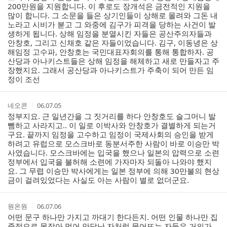
간
200만원을 지원합니다. 이 후로도 장개석은 금전적인 지원을
많이 합니다. 그 소문을 들은 상기인들이 상해로 몰려와 그돈 내
노라고 시비가 붇고 그 와중에 김구가 피격을 당하는 사건이 발
생하게 됩니다. 상해 임정을 분열시킨 자들은 공산주의자들과
안창호, 그리고 신채호 같은 자들이었습니다. 김구, 이동녕은 상
해임정 고수파, 안창호는 국민대표자회의를 통해 통합하자. 공
산당과 아나키스트들은 상해 임정을 해체하고 새로 만들자고 주
장했지요. 그래서 공산당과 아나키스트가 주축이 되어 만든 임
정이 조선
작
작
네오콘
06.07.05
성
성
정부지요. 근 일년간을 그 짓거리를 하다 안창호도 슬그머니 발
자
시
뺌하고 사라지고.. 이 일로 이박사와 안창호가 결별하게 되는거
간
구요. 끝까지 임정을 고수하고 임정이 국제사회의 승인을 받게
하려고 유럽으로 모스크바로 동분서주한 사람이 바로 이승만 박
사였습니다. 모스크바에는 입국을 했으나 일본의 압력으로 소련
정부에서 입국을 불허해 소련에 가자마자 되돌아 나와야 했지
요. 그 무렵 이승만 박사에게는 일본 정부에 의해 30만불의 현상
금이 걸려있었다는 사실도 아는 사람이 별로 없더군요.
작
작
원온원
06.07.06
성
성
어떤 문구 하나만 가지고 까대기 한다든지. 어떤 인물 하나만 집
자
시
중적으로 못잡아 먹어 안달난 자처럼 물어뜨는 자들은 거의가