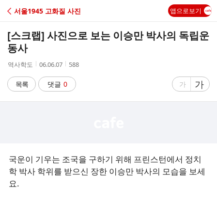
C
서울1945 고화질 사진
앱으로보기
A
[스크랩]
사진으로 보는 이승만 박사의 독립운
F
동사
작
작
조
역사학도
06.06.07
588
E
성
성
회
자
시
수
글
가
글
목록
댓글
0
가
간
자
자
크
크
기
기
크
작
게
게
국운이 기우는 조국을 구하기 위해 프린스턴에서 정치
학 박사 학위를 받으신 장한 이승만 박사의 모습을 보세
요.