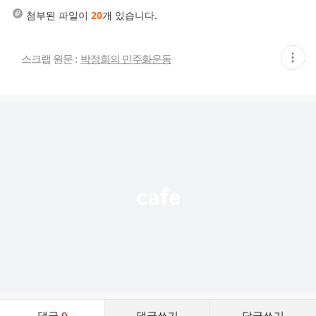
첨부된 파일이
20
개 있습니다.
현
스크랩 원문 :
박정희의 민주화운동
재
게
시
글
추
가
기
능
열
기
댓
댓글
0
댓글쓰기
답글쓰기