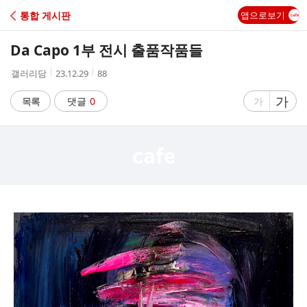
C
통합 게시판
앱으로보기
A
Da Capo 1부 전시 출품작품들
F
작
작
조
갤러리담
23.12.29
88
성
성
회
E
자
시
수
글
가
글
목록
댓글
0
가
간
자
자
크
크
기
기
크
작
게
게