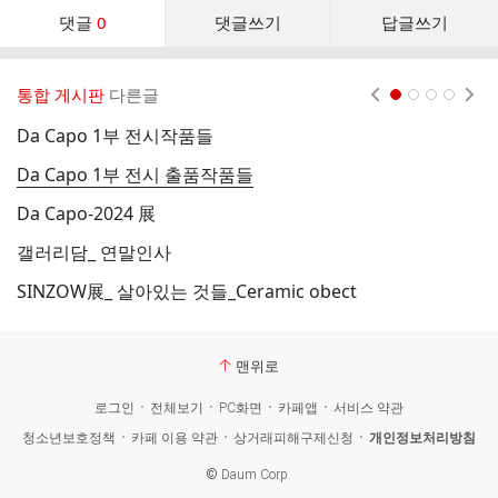
댓
댓글
0
댓글쓰기
답글쓰기
글
댓
글
통합 게시판
다른글
현재페이지 1
2
3
4
리
스
Da Capo 1부 전시작품들
S
트
Da Capo 1부 전시 출품작품들
S
Da Capo-2024 展
T
갤러리담_ 연말인사
다
SINZOW展_ 살아있는 것들_Ceramic obect
하
맨위로
로그인
전체보기
PC화면
카페앱
서비스 약관
청소년보호정책
카페 이용 약관
상거래피해구제신청
개인정보처리방침
©
Daum Corp.