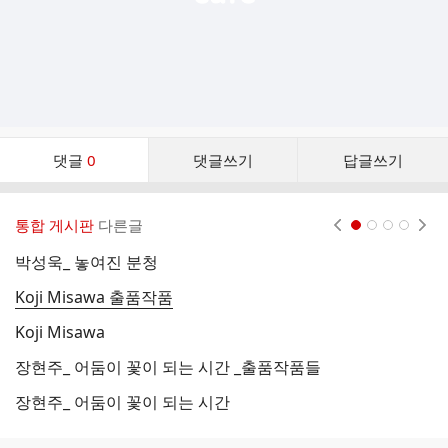
댓
댓글
0
댓글쓰기
답글쓰기
글
댓
글
통합 게시판
다른글
현재페이지 1
2
3
4
리
스
박성욱_ 놓여진 분청
이
트
Koji Misawa 출품작품
이
Koji Misawa
한
장현주_ 어둠이 꽃이 되는 시간 _출품작품들
한
장현주_ 어둠이 꽃이 되는 시간
한