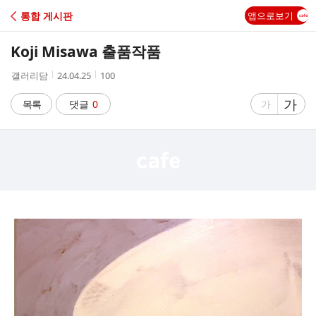
C
통합 게시판
앱으로보기
A
Koji Misawa 출품작품
F
작
작
조
갤러리담
24.04.25
100
성
성
회
E
자
시
수
글
가
글
목록
댓글
0
가
간
자
자
크
크
기
기
크
작
게
게