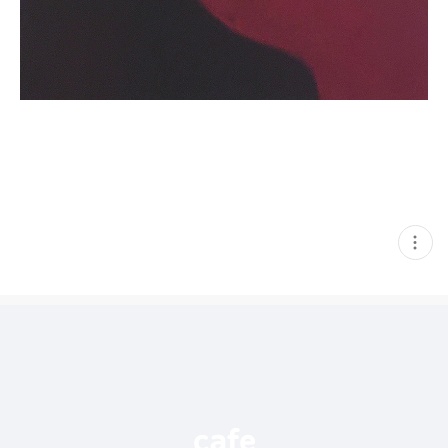
현
재
게
시
글
추
가
기
능
열
기