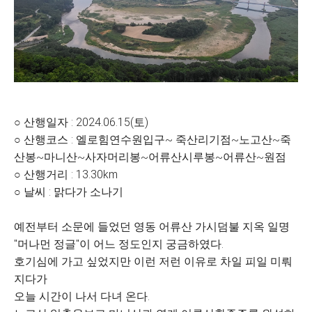
○ 산행일자 : 2024.06.15(토)
○ 산행코스 : 엘로힘연수원입구~ 죽산리기점~노고산~죽
산봉~마니산~사자머리봉~어류산시루봉~어류산~원점
○ 산행거리 : 13.30km
○ 날씨 : 맑다가 소나기
예전부터 소문에 들었던 영동 어류산 가시덤불 지옥 일명
"머나먼 정글"이 어느 정도인지 궁금하였다.
호기심에 가고 싶었지만 이런 저런 이유로 차일 피일 미뤄
지다가
오늘 시간이 나서 다녀 온다.