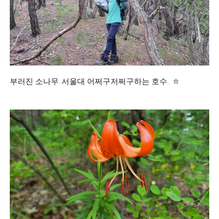
부러진 소나무..서울대 어쩌구저쩌구하는 호수.. ㅎ