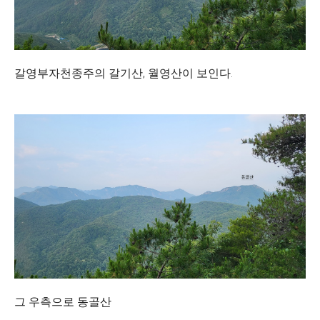
갈영부자천종주의 갈기산, 월영산이 보인다.
그 우측으로 동골산