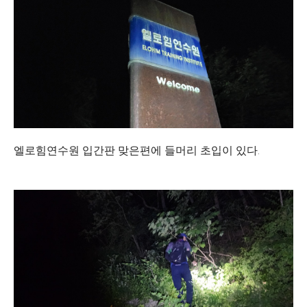
엘로힘연수원 입간판 맞은편에 들머리 초입이 있다.