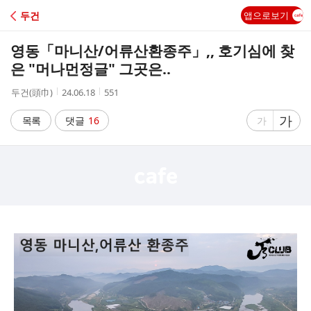
C
두건
앱으로보기
A
영동「마니산/어류산환종주」,, 호기심에 찾
F
은 "머나먼정글" 그곳은..
작
작
조
두건(頭巾)
24.06.18
551
E
성
성
회
자
시
수
글
가
글
목록
댓글
16
가
간
자
자
크
크
기
기
크
작
게
게