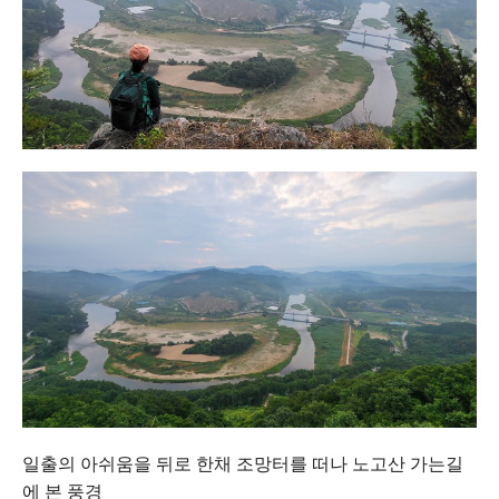
일출의 아쉬움을 뒤로 한채 조망터를 떠나 노고산 가는길
에 본 풍경