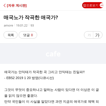
C
[자유 게시판]
앱으로보기
A
매국노가 작곡한 애국가?
F
작
작
조
amore
19.01.22
93
성
성
회
E
자
시
수
글
가
글
목록
댓글
0
가
간
자
자
크
크
기
기
크
작
게
게
애국가는 안익태가 작곡한 곡 그리고 안익태는 친일파!!
- EBS2 2019 1 20 방영(다큐시선)
그것이 무엇이 중요하냐고 말하는 사람이 있다면 더 이상은 이 글
을 읽지 않으면 좋겠다.
만약 국민들이 이 사실을 알았다면 과연 지금의 애국가로 체택 되