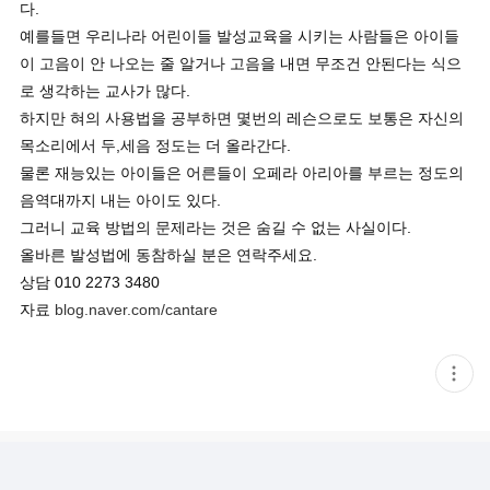
다.
예를들면 우리나라 어린이들 발성교육을 시키는 사람들은 아이들
이 고음이 안 나오는 줄 알거나 고음을 내면 무조건 안된다는 식으
로 생각하는 교사가 많다.
하지만 혀의 사용법을 공부하면 몇번의 레슨으로도 보통은 자신의
목소리에서 두,세음 정도는 더 올라간다.
물론 재능있는 아이들은 어른들이 오페라 아리아를 부르는 정도의
음역대까지 내는 아이도 있다.
그러니 교육 방법의 문제라는 것은 숨길 수 없는 사실이다.
올바른 발성법에 동참하실 분은 연락주세요.
상담 010 2273 3480
자료
blog.naver.com/cantare
현
재
게
시
글
추
가
기