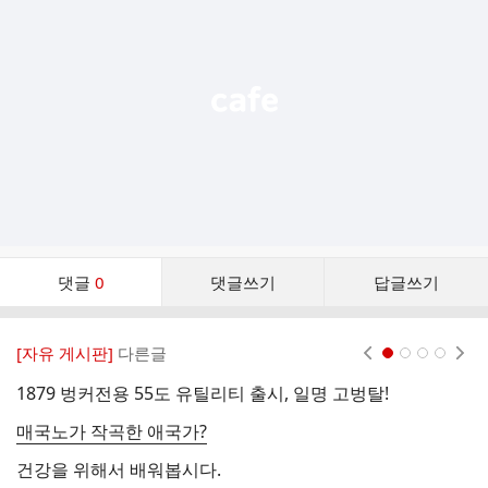
능
열
기
댓
댓글
0
댓글쓰기
답글쓰기
글
댓
글
[자유 게시판]
다른글
현재페이지 1
2
3
4
리
스
1879 벙커전용 55도 유틸리티 출시, 일명 고벙탈!
트
매국노가 작곡한 애국가?
건강을 위해서 배워봅시다.