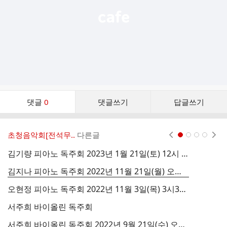
댓
댓글
0
댓글쓰기
답글쓰기
글
댓
글
초청음악회[전석무..
다른글
현재페이지 1
2
3
4
리
스
김기량 피아노 독주회 2023년 1월 21일(토) 12시 나음아트홀 초청공연
트
김지나 피아노 독주회 2022년 11월 21일(월) 오후 7시 나음아트홀 초청공연
오현정 피아노 독주회 2022년 11월 3일(목) 3시30분 나음아트홀 초청공연
박
서주희 바이올린 독주회
서주희 바이올린 독주회 2022년 9월 21일(수) 오후8시 나음아트홀 초청공연