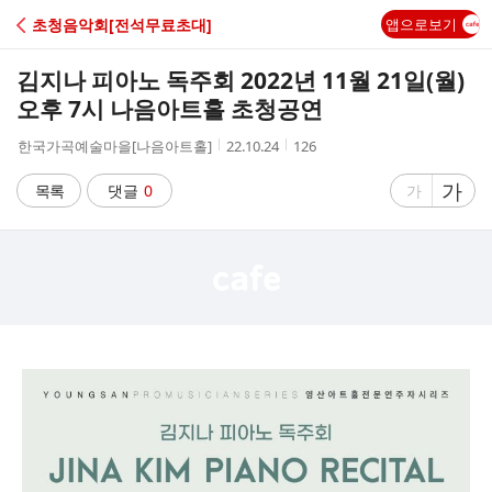
C
초청음악회[전석무료초대]
앱으로보기
A
김지나 피아노 독주회 2022년 11월 21일(월)
F
오후 7시 나음아트홀 초청공연
작
작
조
한국가곡예술마을[나음아트홀]
22.10.24
126
E
성
성
회
자
시
수
글
가
글
목록
댓글
0
가
간
자
자
크
크
기
기
크
작
게
게