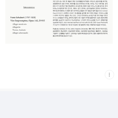
현
재
게
시
글
추
가
기
능
열
기