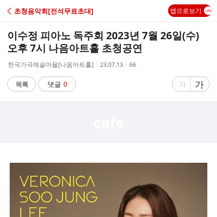
C
초청음악회[전석무료초대]
앱으로보기
A
이수정 피아노 독주회 2023년 7월 26일(수)
F
오후 7시 나음아트홀 초청공연
작
작
조
한국가곡예술마을[나음아트홀]
23.07.13
66
E
성
성
회
자
시
수
글
가
글
목록
댓글
0
가
간
자
자
크
크
기
기
크
작
게
게