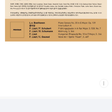
현
재
게
시
글
추
가
기