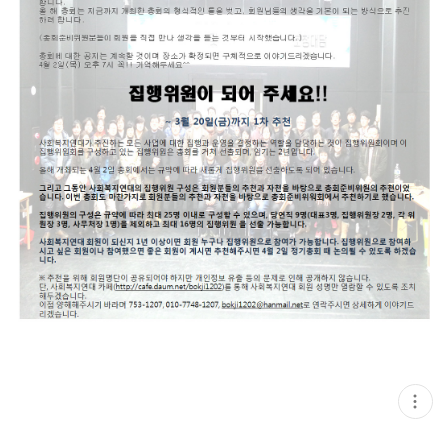
현
재
게
시