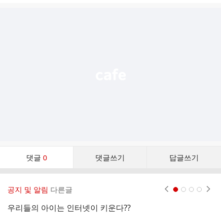
글
추
가
기
능
열
기
댓
댓글
0
댓글쓰기
답글쓰기
글
댓
글
공지 및 알림
다른글
현재페이지 1
2
3
4
리
스
우리들의 아이는 인터넷이 키운다??
트