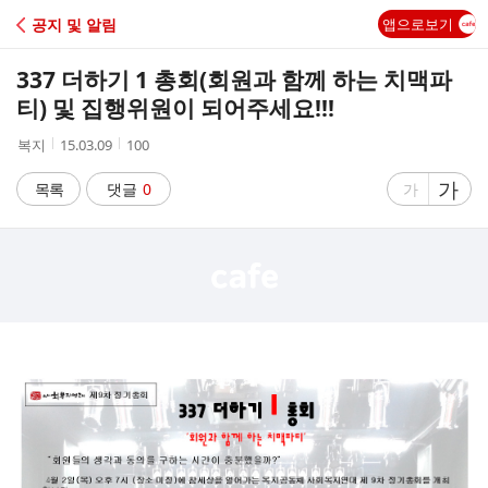
C
공지 및 알림
앱으로보기
A
337 더하기 1 총회(회원과 함께 하는 치맥파
F
티) 및 집행위원이 되어주세요!!!
작
작
조
복지
15.03.09
100
E
성
성
회
자
시
수
글
가
글
목록
댓글
0
가
간
자
자
크
크
기
기
크
작
게
게