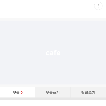
현
재
게
시
글
추
가
기
능
열
기
댓
댓글
0
댓글쓰기
답글쓰기
글
댓
글