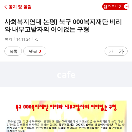
C
공지 및 알림
앱으로보기
A
사회복지연대 논평] 북구 000복지재단 비리
F
와 내부고발자의 어이없는 구형
작
작
조
복지
14.11.24
75
E
성
성
회
자
시
수
글
가
글
목록
댓글
0
가
간
자
자
크
크
기
기
크
작
게
게